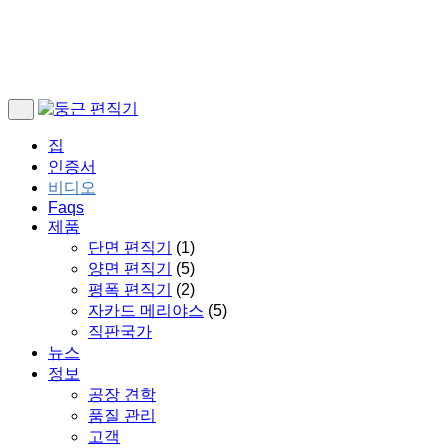
집
인증서
비디오
Faqs
제품
단면 편직기
(1)
양면 편직기
(5)
평폭 편직기
(2)
자카드 메리야스
(5)
직판국가
뉴스
정보
공장 견학
품질 관리
고객