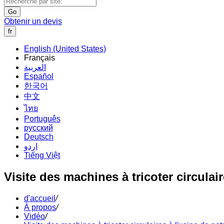
Go
Obtenir un devis
fr
English (United States)
Français
العربية
Español
한국어
中文
ไทย
Português
русский
Deutsch
اردو
Tiếng Việt
Visite des machines à tricoter circulair
d'accueil
/
À propos
/
Vidéo
/