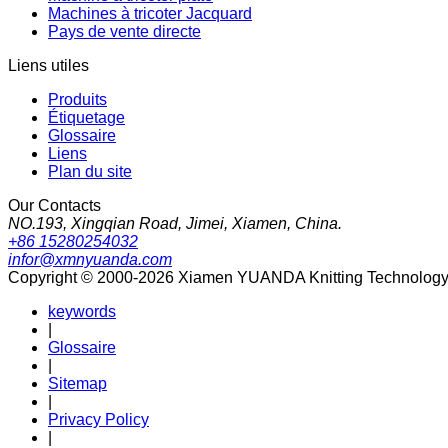
Machines à tricoter Jacquard
Pays de vente directe
Liens utiles
Produits
Étiquetage
Glossaire
Liens
Plan du site
Our Contacts
NO.193, Xingqian Road, Jimei, Xiamen, China.
+86 15280254032
infor@xmnyuanda.com
Copyright © 2000-2026 Xiamen YUANDA Knitting Technology Co
keywords
|
Glossaire
|
Sitemap
|
Privacy Policy
|