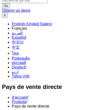
Go
Obtenir un devis
fr
English (United States)
Français
العربية
Español
한국어
中文
ไทย
Português
русский
Deutsch
اردو
Tiếng Việt
Pays de vente directe
d'accueil
/
Produits
/
Pays de vente directe