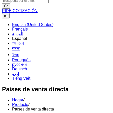
Go
PIDE COTIZACIÓN
es
English (United States)
Français
العربية
Español
한국어
中文
ไทย
Português
русский
Deutsch
اردو
Tiếng Việt
Países de venta directa
Hogar
/
Producto
/
Países de venta directa