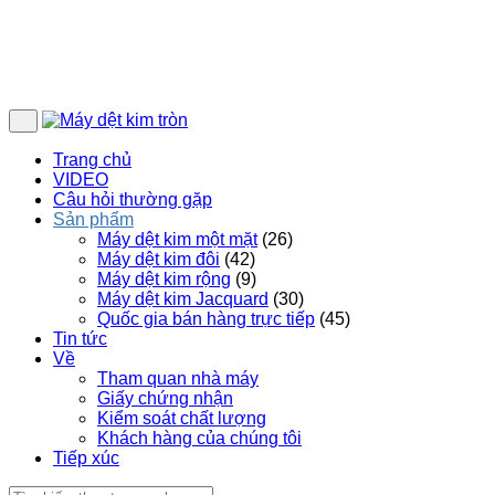
Trang chủ
VIDEO
Câu hỏi thường gặp
Sản phẩm
Máy dệt kim một mặt
(26)
Máy dệt kim đôi
(42)
Máy dệt kim rộng
(9)
Máy dệt kim Jacquard
(30)
Quốc gia bán hàng trực tiếp
(45)
Tin tức
Về
Tham quan nhà máy
Giấy chứng nhận
Kiểm soát chất lượng
Khách hàng của chúng tôi
Tiếp xúc