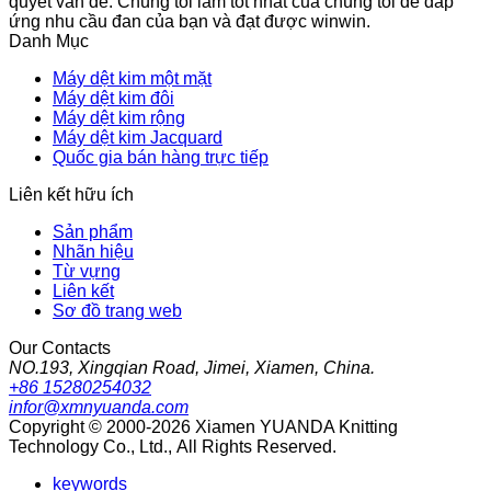
quyết vấn đề. Chúng tôi làm tốt nhất của chúng tôi để đáp
ứng nhu cầu đan của bạn và đạt được winwin.
Danh Mục
Máy dệt kim một mặt
Máy dệt kim đôi
Máy dệt kim rộng
Máy dệt kim Jacquard
Quốc gia bán hàng trực tiếp
Liên kết hữu ích
Sản phẩm
Nhãn hiệu
Từ vựng
Liên kết
Sơ đồ trang web
Our Contacts
NO.193, Xingqian Road, Jimei, Xiamen, China.
+86 15280254032
infor@xmnyuanda.com
Copyright © 2000-2026 Xiamen YUANDA Knitting
Technology Co., Ltd., All Rights Reserved.
keywords