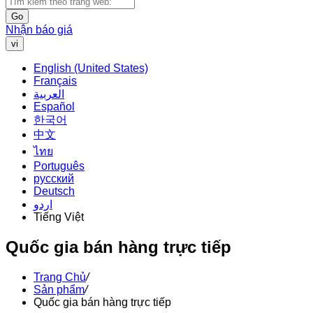
Go
Nhận báo giá
vi
English (United States)
Français
العربية
Español
한국어
中文
ไทย
Português
русский
Deutsch
اردو
Tiếng Việt
Quốc gia bán hàng trực tiếp
Trang Chủ
/
Sản phẩm
/
Quốc gia bán hàng trực tiếp