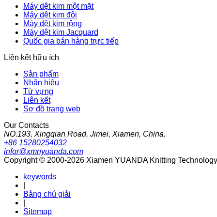
Máy dệt kim một mặt
Máy dệt kim đôi
Máy dệt kim rộng
Máy dệt kim Jacquard
Quốc gia bán hàng trực tiếp
Liên kết hữu ích
Sản phẩm
Nhãn hiệu
Từ vựng
Liên kết
Sơ đồ trang web
Our Contacts
NO.193, Xingqian Road, Jimei, Xiamen, China.
+86 15280254032
infor@xmnyuanda.com
Copyright © 2000-2026 Xiamen YUANDA Knitting Technology Co
keywords
|
Bảng chú giải
|
Sitemap