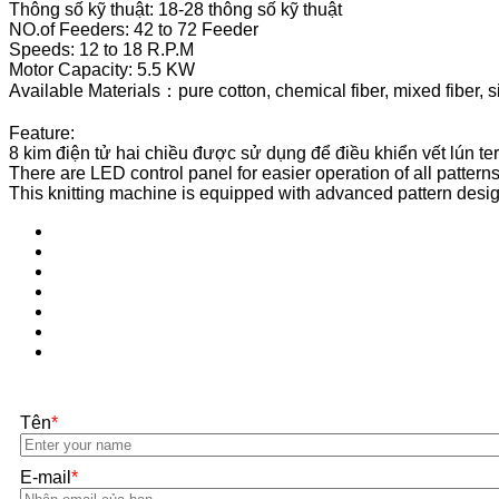
Thông số kỹ thuật: 18-28 thông số kỹ thuật
NO.of Feeders: 42 to 72 Feeder
Speeds: 12 to 18 R.P.M
Motor Capacity: 5.5 KW
Available Materials：pure cotton, chemical fiber, mixed fiber, sil
Feature:
8 kim điện tử hai chiều được sử dụng để điều khiển vết lún ter
There are LED control panel for easier operation of all patterns
This knitting machine is equipped with advanced pattern desig
Tên
*
E-mail
*