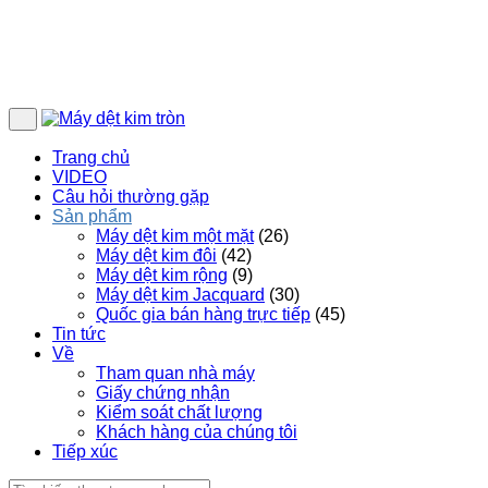
Trang chủ
VIDEO
Câu hỏi thường gặp
Sản phẩm
Máy dệt kim một mặt
(26)
Máy dệt kim đôi
(42)
Máy dệt kim rộng
(9)
Máy dệt kim Jacquard
(30)
Quốc gia bán hàng trực tiếp
(45)
Tin tức
Về
Tham quan nhà máy
Giấy chứng nhận
Kiểm soát chất lượng
Khách hàng của chúng tôi
Tiếp xúc