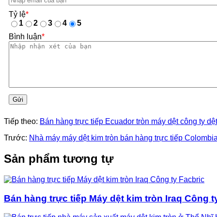
Tỷ lệ
*
1
2
3
4
5
Bình luận
*
Gửi
Tiếp theo:
Bán hàng trực tiếp Ecuador tròn máy dệt công ty dệ
Trước:
Nhà máy máy dệt kim tròn bán hàng trực tiếp Colombi
Sản phẩm tương tự
Bán hàng trực tiếp Máy dệt kim tròn Iraq Công t