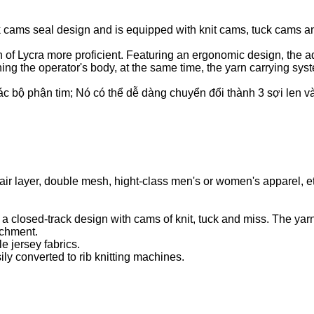
k cams seal design and is equipped with knit cams, tuck cams an
 of Lycra more proficient. Featuring an ergonomic design, the ad
ing the operator's body, at the same time, the yarn carrying sys
c bộ phận tim; Nó có thể dễ dàng chuyển đổi thành 3 sợi len và
ll, air layer, double mesh, hight-class men's or women's apparel, e
a closed-track design with cams of knit, tuck and miss. The yarn
achment.
e jersey fabrics.
ily converted to rib knitting machines.