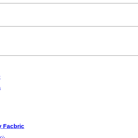
t
a
y Facbric