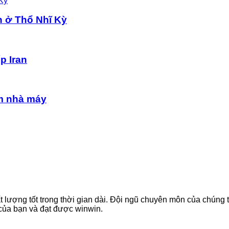
n ở Thổ Nhĩ Kỳ
p Iran
im nhà máy
t lượng tốt trong thời gian dài. Đội ngũ chuyên môn của chúng 
 của bạn và đạt được winwin.