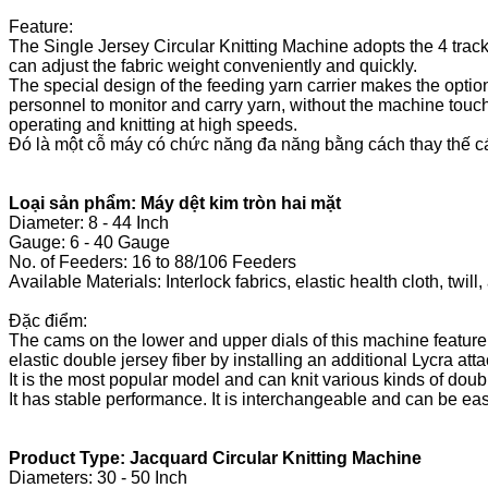
Feature:
The Single Jersey Circular Knitting Machine adopts the 4 trac
can adjust the fabric weight conveniently and quickly.
The special design of the feeding yarn carrier makes the option
personnel to monitor and carry yarn, without the machine touch
operating and knitting at high speeds.
Đó là một cỗ máy có chức năng đa năng bằng cách thay thế cá
Loại sản phẩm: Máy dệt kim tròn hai mặt
Diameter: 8 - 44 Inch
Gauge: 6 - 40 Gauge
No. of Feeders: 16 to 88/106 Feeders
Available Materials: Interlock fabrics, elastic health cloth, twi
Đặc điểm:
The cams on the lower and upper dials of this machine feature 
elastic double jersey fiber by installing an additional Lycra att
It is the most popular model and can knit various kinds of doubl
It has stable performance. It is interchangeable and can be eas
Product Type: Jacquard Circular Knitting Machine
Diameters: 30 - 50 Inch