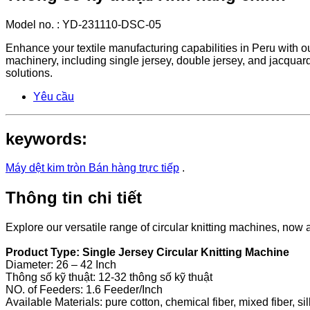
Model no. : YD-231110-DSC-05
Enhance your textile manufacturing capabilities in Peru with our
machinery, including single jersey, double jersey, and jacquard
solutions.
Yêu cầu
keywords:
Máy dệt kim tròn Bán hàng trực tiếp
.
Thông tin chi tiết
Explore our versatile range of circular knitting machines, now 
Product Type: Single Jersey Circular Knitting Machine
Diameter: 26 – 42 Inch
Thông số kỹ thuật: 12-32 thông số kỹ thuật
NO. of Feeders: 1.6 Feeder/Inch
Available Materials: pure cotton, chemical fiber, mixed fiber, sil