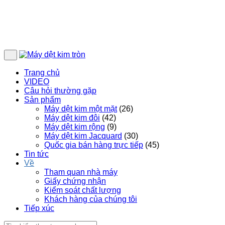
Trang chủ
VIDEO
Câu hỏi thường gặp
Sản phẩm
Máy dệt kim một mặt
(26)
Máy dệt kim đôi
(42)
Máy dệt kim rộng
(9)
Máy dệt kim Jacquard
(30)
Quốc gia bán hàng trực tiếp
(45)
Tin tức
Về
Tham quan nhà máy
Giấy chứng nhận
Kiểm soát chất lượng
Khách hàng của chúng tôi
Tiếp xúc