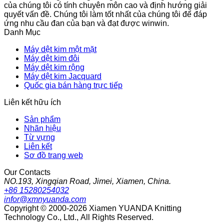
của chúng tôi có tính chuyên môn cao và định hướng giải
quyết vấn đề. Chúng tôi làm tốt nhất của chúng tôi để đáp
ứng nhu cầu đan của bạn và đạt được winwin.
Danh Mục
Máy dệt kim một mặt
Máy dệt kim đôi
Máy dệt kim rộng
Máy dệt kim Jacquard
Quốc gia bán hàng trực tiếp
Liên kết hữu ích
Sản phẩm
Nhãn hiệu
Từ vựng
Liên kết
Sơ đồ trang web
Our Contacts
NO.193, Xingqian Road, Jimei, Xiamen, China.
+86 15280254032
infor@xmnyuanda.com
Copyright © 2000-2026 Xiamen YUANDA Knitting
Technology Co., Ltd., All Rights Reserved.