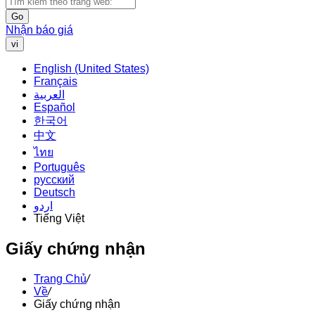
Go
Nhận báo giá
vi
English (United States)
Français
العربية
Español
한국어
中文
ไทย
Português
русский
Deutsch
اردو
Tiếng Việt
Giấy chứng nhận
Trang Chủ
/
Về
/
Giấy chứng nhận