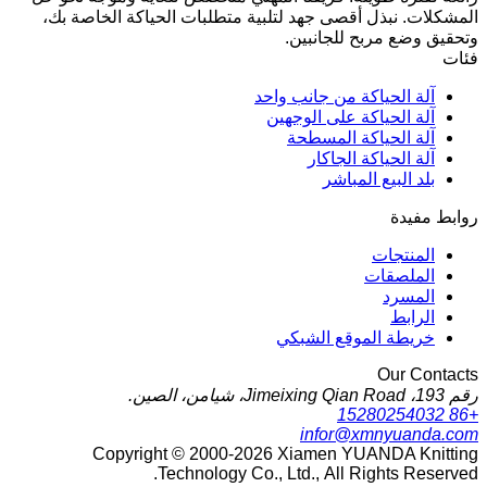
المشكلات. نبذل أقصى جهد لتلبية متطلبات الحياكة الخاصة بك،
وتحقيق وضع مربح للجانبين.
فئات
آلة الحياكة من جانب واحد
آلة الحياكة على الوجهين
آلة الحياكة المسطحة
آلة الحياكة الجاكار
بلد البيع المباشر
روابط مفيدة
المنتجات
الملصقات
المسرد
الرابط
خريطة الموقع الشبكي
Our Contacts
رقم 193، Jimeixing Qian Road، شيامن، الصين.
+86 15280254032
infor@xmnyuanda.com
Copyright © 2000-2026 Xiamen YUANDA Knitting
Technology Co., Ltd., All Rights Reserved.