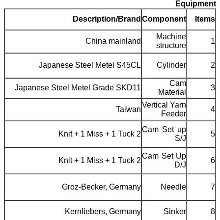
Equipment
Description/Brand
Component
Items
Machine
China mainland
1
structure
Japanese Steel Metel S45CL
Cylinder
2
Cam
Japanese Steel Metel Grade SKD11
3
Material
Vertical Yarn
Taiwan
4
Feeder
Cam Set up
2 Knit + 1 Miss + 1 Tuck
5
S/J
Cam Set Up
2 Knit + 1 Miss + 1 Tuck
6
D/J
Groz-Becker, Germany
Needle
7
Kernliebers, Germany
Sinker
8