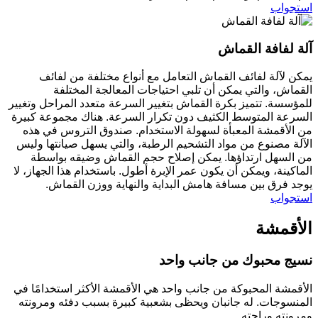
استجواب
آلة لفافة القماش
يمكن لآلة لفائف القماش التعامل مع أنواع مختلفة من لفائف
القماش، والتي يمكن أن تلبي احتياجات المعالجة المختلفة
للمؤسسة. تتميز بكرة القماش بتغيير السرعة متعدد المراحل وتغيير
السرعة المتوسط الكثيف دون تكرار السرعة. هناك مجموعة كبيرة
من الأقمشة المعبأة لسهولة الاستخدام. صندوق التروس في هذه
الآلة مصنوع من مواد التشحيم الرطبة، والتي يسهل صيانتها وليس
من السهل ارتداؤها. يمكن إصلاح حجم القماش وضيقه بواسطة
الماكينة، ويمكن أن يكون عمر الإبرة أطول. باستخدام هذا الجهاز، لا
يوجد فرق بين مسافة هامش البداية والنهاية ووزن القماش.
استجواب
الأقمشة
نسيج محبوك من جانب واحد
الأقمشة المحبوكة من جانب واحد هي الأقمشة الأكثر استخدامًا في
المنسوجات. له جانبان ويحظى بشعبية كبيرة بسبب دفئه ومرونته
ومرونته وراحته.