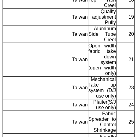
Creel
Quality
Taiwan
adjustment
19
Pully
Aluminum
Taiwan
Side Tube
20
Creel
Open width
fabric take
down
Taiwan
21
system
(open width
only)
Mechanical
Take up
Taiwan
23
system (D/J
use only)
Plaiter(S/J
Taiwan
24
use only)
Fabric
Spreader to
Taiwan
25
Control
Shrinkage
Needle