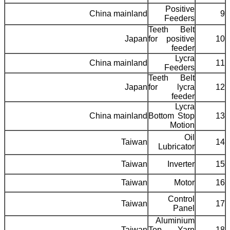
Positive
China mainland
9
Feeders
Teeth Belt
Japan
for positive
10
feeder
Lycra
China mainland
11
Feeders
Teeth Belt
Japan
for lycra
12
feeder
Lycra
China mainland
Bottom Stop
13
Motion
Oil
Taiwan
14
Lubricator
Taiwan
Inverter
15
Taiwan
Motor
16
Control
Taiwan
17
Panel
Aluminium
Taiwan
Top Yarn
18