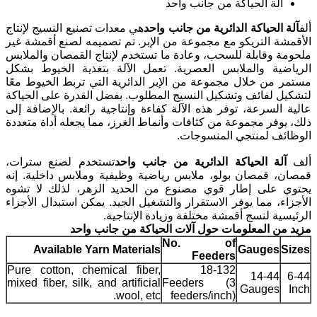
آلة الحياكة من جانب واحد
ألف
آلة الحياكة الدائرية من جانب واحد
هي معدات تصنيع النسيج لإنتاج
الأقمشة التريكو مع مجموعة من الإبر. تم تصميمه لصنع أقمشة غير
ملحومة وقابلة للسحب، وعادة ما تستخدم لإنتاج القمصان والملابس
الرياضية والملابس العصرية. تعمل الآلة بتغذية الخيوط بشكل
مستمر من خلال مجموعة من الإبر الدائرية التي تربط الخيوط معًا
لتشكيل لفائف وتشكيل النسيج المطلوب. بفضل القدرة على الحياكة
عالية السرعة، توفر هذه الآلة كفاءة وإنتاجية رائعة. بالإضافة إلى
ذلك، يوفر مجموعة من كثافات وأنماط الغرز، مما يجعله أداة متعددة
الوظائف لمنتجي المنسوجات.
ألف
آلة الحياكة الدائرية من جانب واحد
تستخدم لصنع سترات،
قمصان، قمصان بولو، ملابس رياضية وظيفية وملابس داخلية. إنه
يحتوي على إطار قوي مصنوع من الحديد الزهر، لذلك لا تشوه
الأجزاء، مما يوفر الاستقرار والتشغيل الجيد. يمكن استبدال الأجزاء
الرئيسية لنسج أقمشة مختلفة وزيادة الإنتاجية.
مزيد من المعلومات حول آلات الحياكة من جانب واحد
No. of
Available Yarn Materials
Gauges
Sizes
Feeders
Pure cotton, chemical fiber,
18-132
14-44
6-44
mixed fiber, silk, and artificial
Feeders (3
Gauges
Inch
wool, etc.
feeders/inch)