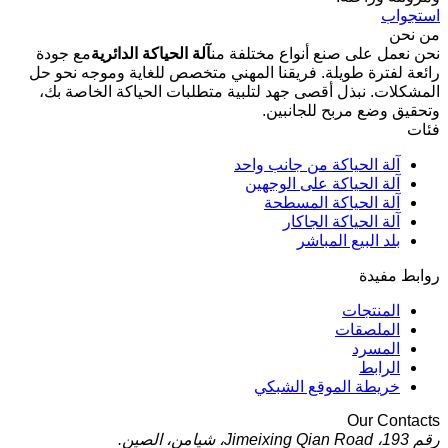
استجواب
من نحن
نحن نعمل على صنع أنواع مختلفة من
آلة الحياكة الدائرية
مع جودة
رائعة لفترة طويلة. فريقنا المهني متخصص للغاية وموجه نحو حل
المشكلات. نبذل أقصى جهد لتلبية متطلبات الحياكة الخاصة بك،
وتحقيق وضع مربح للجانبين.
فئات
آلة الحياكة من جانب واحد
آلة الحياكة على الوجهين
آلة الحياكة المسطحة
آلة الحياكة الجاكار
بلد البيع المباشر
روابط مفيدة
المنتجات
الملصقات
المسرد
الرابط
خريطة الموقع الشبكي
Our Contacts
رقم 193، Jimeixing Qian Road، شيامن، الصين.