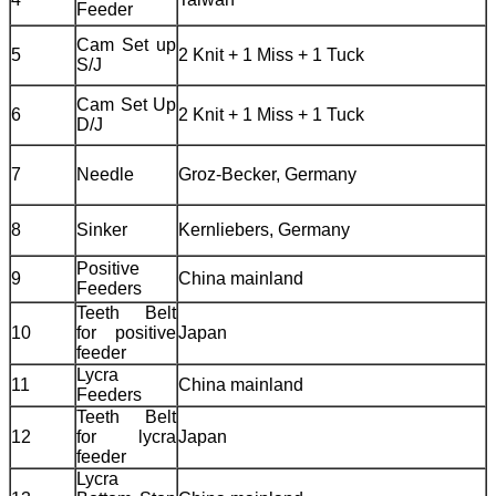
Feeder
Cam Set up
5
2 Knit + 1 Miss + 1 Tuck
S/J
Cam Set Up
6
2 Knit + 1 Miss + 1 Tuck
D/J
7
Needle
Groz-Becker, Germany
8
Sinker
Kernliebers, Germany
Positive
9
China mainland
Feeders
Teeth Belt
10
for positive
Japan
feeder
Lycra
11
China mainland
Feeders
Teeth Belt
12
for lycra
Japan
feeder
Lycra