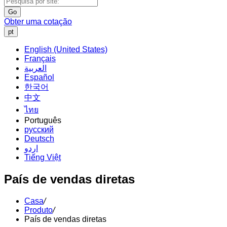
Go
Obter uma cotação
pt
English (United States)
Français
العربية
Español
한국어
中文
ไทย
Português
русский
Deutsch
اردو
Tiếng Việt
País de vendas diretas
Casa
/
Produto
/
País de vendas diretas