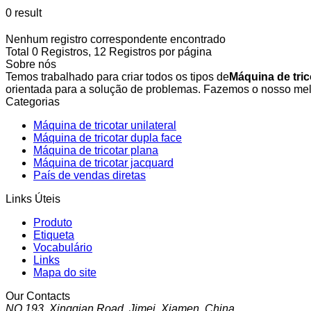
0 result
Nenhum registro correspondente encontrado
Total 0 Registros, 12 Registros por página
Sobre nós
Temos trabalhado para criar todos os tipos de
Máquina de tri
orientada para a solução de problemas. Fazemos o nosso melh
Categorias
Máquina de tricotar unilateral
Máquina de tricotar dupla face
Máquina de tricotar plana
Máquina de tricotar jacquard
País de vendas diretas
Links Úteis
Produto
Etiqueta
Vocabulário
Links
Mapa do site
Our Contacts
NO.193, Xingqian Road, Jimei, Xiamen, China.