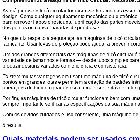
Compreendendo a Máquina de Tricô Circular: Recursos, S
As máquinas de tricô circular tornaram-se ferramentas essencia
design. Como qualquer equipamento mecânico ou eletrônico,
para remover fiapos e resíduos, lubrificação das partes móv
dos pontos ou causar paradas dispendiosas.
No que diz respeito à segurança, as máquinas de tricô circu
fabricante. Usar luvas de proteção pode ajudar a prevenir cor
Um dos grandes diferenciais das máquinas de tricô circular é
variedade de tamanhos e formas — desde tubos simples para 
produzir designs variados com eficiência e consistência.
Existem muitas vantagens em usar uma máquina de tricô circu
pontos em grandes lotes e permitem a criação de padrões intr
operações de tricô em grande escala mais sustentáveis a long
Por fim, as máquinas de tricô circular funcionam bem com uma 
sempre importante verificar as especificações da sua máquina
Com os devidos cuidados e uso consciente, uma máquina de tri
5 results
Quais materiais podem ser usados em 