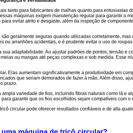
egurança e Versatilidade
is tanto para fabricantes de malhas quanto para entusiastas do t
 essas máquinas exigem manutenção regular para garantir o m
eis para evitar atrito e desgaste, além da inspeção de compon
lar são geralmente seguras quando utilizadas corretamente, ma
tes ou arranhões acidentais, e é prudente evitar o uso de roupa
 a sua adaptabilidade. Ao ajustar padrões de pontos, tensão e
meias ou mangas até peças complexas e sob medida. Esse níve
lar. Elas aumentam significativamente a produtividade em com
incados que seriam demorados de fazer à mão. Além disso, ajuda
o prazo.
ampla variedade de fios, incluindo fibras naturais como lã e al
 para garantir que os fios escolhidos sejam compatíveis com o
cô circular pode oferecer resultados confiáveis e de alta qual
uma máquina de tricô circular?