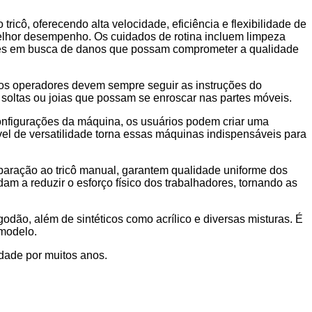
ricô, oferecendo alta velocidade, eficiência e flexibilidade de
elhor desempenho. Os cuidados de rotina incluem limpeza
entes em busca de danos que possam comprometer a qualidade
s os operadores devem sempre seguir as instruções do
s soltas ou joias que possam se enroscar nas partes móveis.
 configurações da máquina, os usuários podem criar uma
l de versatilidade torna essas máquinas indispensáveis para
paração ao tricô manual, garantem qualidade uniforme dos
m a reduzir o esforço físico dos trabalhadores, tornando as
godão, além de sintéticos como acrílico e diversas misturas. É
 modelo.
idade por muitos anos.