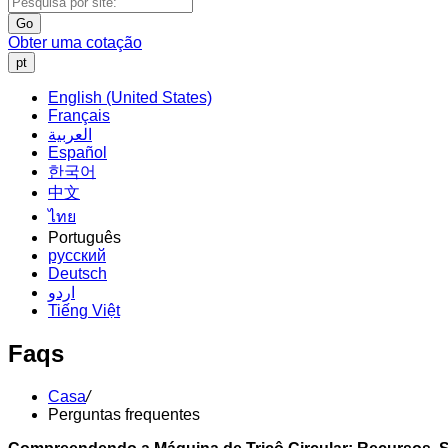
Go
Obter uma cotação
pt
English (United States)
Français
العربية
Español
한국어
中文
ไทย
Português
русский
Deutsch
اردو
Tiếng Việt
Faqs
Casa
/
Perguntas frequentes