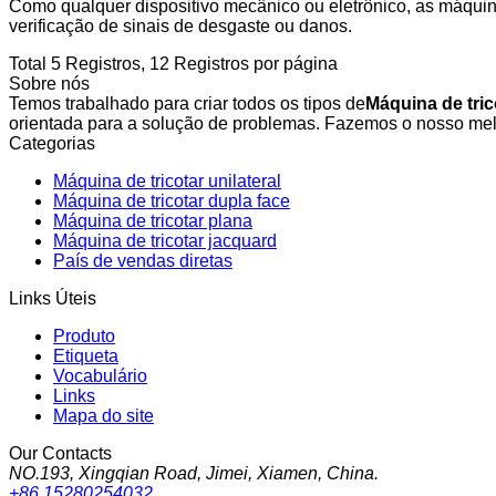
Como qualquer dispositivo mecânico ou eletrônico, as máquina
verificação de sinais de desgaste ou danos.
Total 5 Registros, 12 Registros por página
Sobre nós
Temos trabalhado para criar todos os tipos de
Máquina de tri
orientada para a solução de problemas. Fazemos o nosso melh
Categorias
Máquina de tricotar unilateral
Máquina de tricotar dupla face
Máquina de tricotar plana
Máquina de tricotar jacquard
País de vendas diretas
Links Úteis
Produto
Etiqueta
Vocabulário
Links
Mapa do site
Our Contacts
NO.193, Xingqian Road, Jimei, Xiamen, China.
+86 15280254032