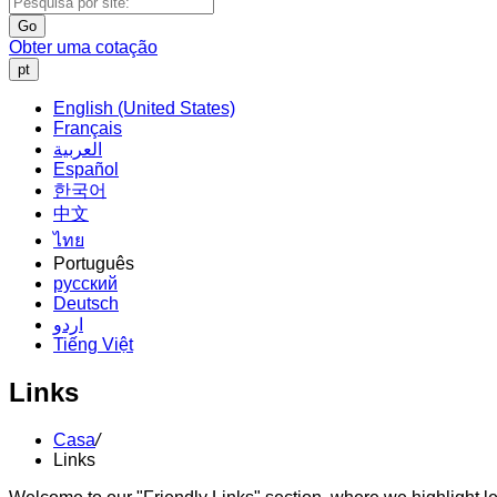
Go
Obter uma cotação
pt
English (United States)
Français
العربية
Español
한국어
中文
ไทย
Português
русский
Deutsch
اردو
Tiếng Việt
Links
Casa
/
Links