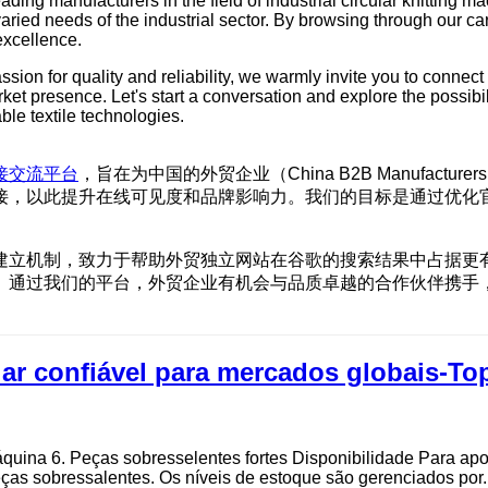
ading manufacturers in the field of industrial circular knitting 
aried needs of the industrial sector. By browsing through our care
excellence.
assion for quality and reliability, we warmly invite you to connec
ket presence. Let's start a conversation and explore the possibi
le textile technologies.
接交流平台
，旨在为中国的外贸企业（China B2B Manufa
接，以此提升在线可见度和品牌影响力。我们的目标是通过优化
建立机制，致力于帮助外贸独立网站在谷歌的搜索结果中占据更
。通过我们的平台，外贸企业有机会与品质卓越的合作伙伴携手
lar confiável para mercados globais-To
máquina 6. Peças sobresselentes fortes Disponibilidade Para ap
as sobressalentes. Os níveis de estoque são gerenciados por..