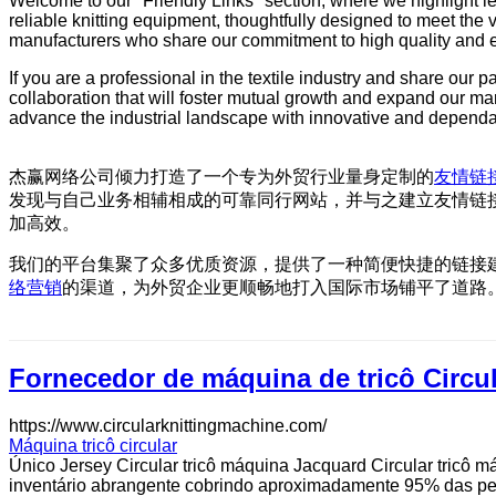
Welcome to our "Friendly Links" section, where we highlight le
reliable knitting equipment, thoughtfully designed to meet the v
manufacturers who share our commitment to high quality and 
If you are a professional in the textile industry and share our p
collaboration that will foster mutual growth and expand our mar
advance the industrial landscape with innovative and dependab
杰赢网络公司倾力打造了一个专为外贸行业量身定制的
友情链
发现与自己业务相辅相成的可靠同行网站，并与之建立友情链
加高效。
我们的平台集聚了众多优质资源，提供了一种简便快捷的链接
络营销
的渠道，为外贸企业更顺畅地打入国际市场铺平了道路
Fornecedor de máquina de tricô Circu
https://www.circularknittingmachine.com/
Máquina tricô circular
Único Jersey Circular tricô máquina Jacquard Circular tricô 
inventário abrangente cobrindo aproximadamente 95% das peç