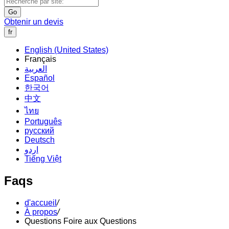
Go
Obtenir un devis
fr
English (United States)
Français
العربية
Español
한국어
中文
ไทย
Português
русский
Deutsch
اردو
Tiếng Việt
Faqs
d'accueil
/
À propos
/
Questions Foire aux Questions