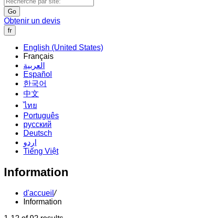
Go
Obtenir un devis
fr
English (United States)
Français
العربية
Español
한국어
中文
ไทย
Português
русский
Deutsch
اردو
Tiếng Việt
Information
d'accueil
/
Information