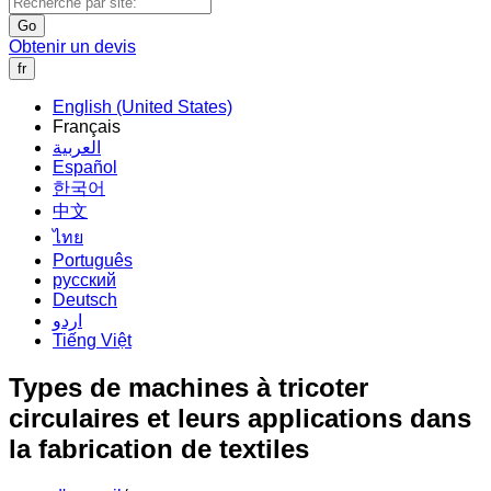
Go
Obtenir un devis
fr
English (United States)
Français
العربية
Español
한국어
中文
ไทย
Português
русский
Deutsch
اردو
Tiếng Việt
Types de machines à tricoter
circulaires et leurs applications dans
la fabrication de textiles