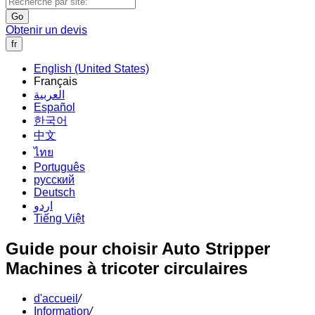
Go
Obtenir un devis
fr
English (United States)
Français
العربية
Español
한국어
中文
ไทย
Português
русский
Deutsch
اردو
Tiếng Việt
Guide pour choisir Auto Stripper
Machines à tricoter circulaires
d'accueil
/
Information
/