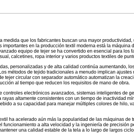
 a medida que los fabricantes buscan una mayor productividad, 
 importantes en la producción textil moderna está la máquina de 
avanzado equipo de tejer se ha convertido en esencial para los 
l, calcetines, ropa interior y varios productos textiles de punt
as, personalizadas y de alta calidad continúa aumentando, los 
 Los métodos de tejido tradicionales a menudo implican ajuste
s de tejer circular con separador automático automatizan la crea
ducción al tiempo que reducen los requisitos de mano de obra.
re controles electrónicos avanzados, sistemas inteligentes de ge
a rayas altamente consistentes con un tiempo de inactividad m
ebido a su capacidad para manejar múltiples colores de hilo, var
extil ha acelerado aún más la popularidad de las máquinas de tr
l funcionamiento a alta velocidad y la ingeniería de precisión p
mantener una calidad estable de la tela a lo largo de largos cicl