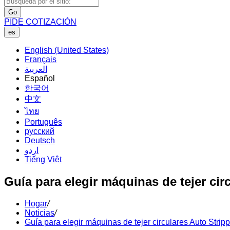
Go
PIDE COTIZACIÓN
es
English (United States)
Français
العربية
Español
한국어
中文
ไทย
Português
русский
Deutsch
اردو
Tiếng Việt
Guía para elegir máquinas de tejer cir
Hogar
/
Noticias
/
Guía para elegir máquinas de tejer circulares Auto Stripp