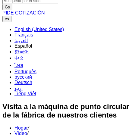
Go
PIDE COTIZACIÓN
es
English (United States)
Français
العربية
Español
한국어
中文
ไทย
Português
русский
Deutsch
اردو
Tiếng Việt
Visita a la máquina de punto circular
de la fábrica de nuestros clientes
Hogar
/
Video
/