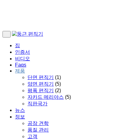
집
인증서
비디오
Faqs
제품
단면 편직기
(1)
양면 편직기
(5)
평폭 편직기
(2)
자카드 메리야스
(5)
직판국가
뉴스
정보
공장 견학
품질 관리
고객