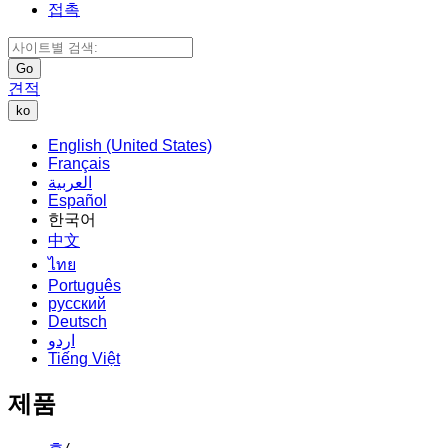
접촉
Go
견적
ko
English (United States)
Français
العربية
Español
한국어
中文
ไทย
Português
русский
Deutsch
اردو
Tiếng Việt
제품