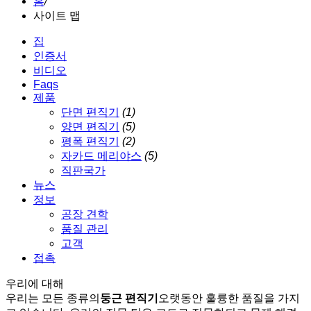
홈
/
사이트 맵
집
인증서
비디오
Faqs
제품
단면 편직기
(1)
양면 편직기
(5)
평폭 편직기
(2)
자카드 메리야스
(5)
직판국가
뉴스
정보
공장 견학
품질 관리
고객
접촉
우리에 대해
우리는 모든 종류의
둥근 편직기
오랫동안 훌륭한 품질을 가지