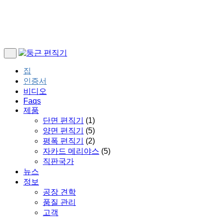
집
인증서
비디오
Faqs
제품
단면 편직기
(1)
양면 편직기
(5)
평폭 편직기
(2)
자카드 메리야스
(5)
직판국가
뉴스
정보
공장 견학
품질 관리
고객