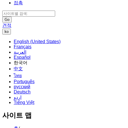
접촉
Go
견적
ko
English (United States)
Français
العربية
Español
한국어
中文
ไทย
Português
русский
Deutsch
اردو
Tiếng Việt
사이트 맵