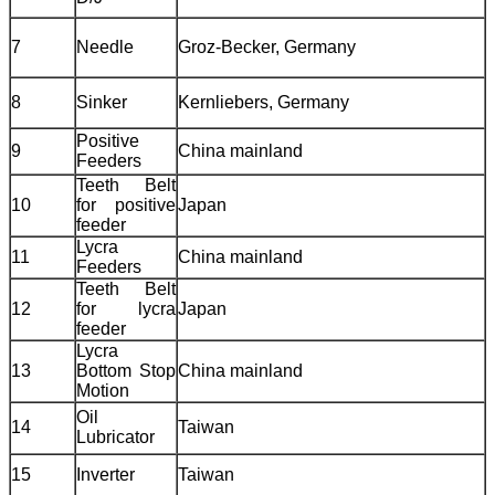
7
Needle
Groz-Becker, Germany
8
Sinker
Kernliebers, Germany
Positive
9
China mainland
Feeders
Teeth Belt
10
for positive
Japan
feeder
Lycra
11
China mainland
Feeders
Teeth Belt
12
for lycra
Japan
feeder
Lycra
13
Bottom Stop
China mainland
Motion
Oil
14
Taiwan
Lubricator
15
Inverter
Taiwan