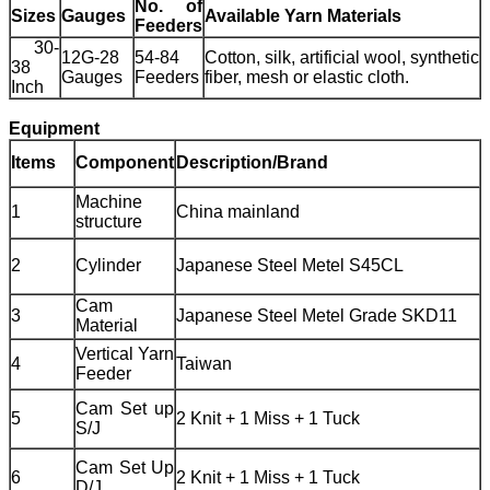
No. of
Sizes
Gauges
Available Yarn Materials
Feeders
30-
12G-28
54-84
Cotton, silk, artificial wool, synthetic
38
Gauges
Feeders
fiber, mesh or elastic cloth.
Inch
Equipment
Items
Component
Description/Brand
Machine
1
China mainland
structure
2
Cylinder
Japanese Steel Metel S45CL
Cam
3
Japanese Steel Metel Grade SKD11
Material
Vertical Yarn
4
Taiwan
Feeder
Cam Set up
5
2 Knit + 1 Miss + 1 Tuck
S/J
Cam Set Up
6
2 Knit + 1 Miss + 1 Tuck
D/J