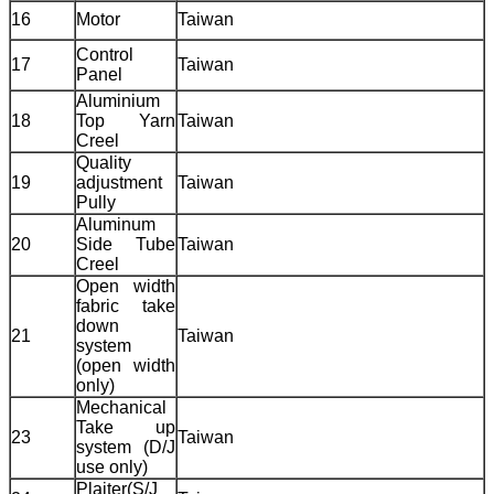
16
Motor
Taiwan
Control
17
Taiwan
Panel
Aluminium
18
Top Yarn
Taiwan
Creel
Quality
19
adjustment
Taiwan
Pully
Aluminum
20
Side Tube
Taiwan
Creel
Open width
fabric take
down
21
Taiwan
system
(open width
only)
Mechanical
Take up
23
Taiwan
system (D/J
use only)
Plaiter(S/J