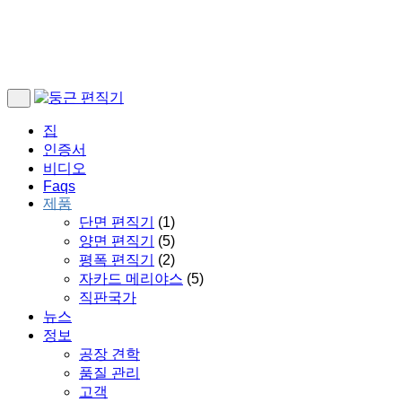
집
인증서
비디오
Faqs
제품
단면 편직기
(1)
양면 편직기
(5)
평폭 편직기
(2)
자카드 메리야스
(5)
직판국가
뉴스
정보
공장 견학
품질 관리
고객