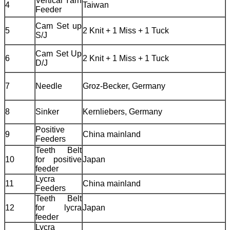
Vertical Yarn
4
Taiwan
Feeder
Cam Set up
5
2 Knit + 1 Miss + 1 Tuck
S/J
Cam Set Up
6
2 Knit + 1 Miss + 1 Tuck
D/J
7
Needle
Groz-Becker, Germany
8
Sinker
Kernliebers, Germany
Positive
9
China mainland
Feeders
Teeth Belt
10
for positive
Japan
feeder
Lycra
11
China mainland
Feeders
Teeth Belt
12
for lycra
Japan
feeder
Lycra