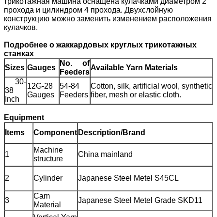
трикотажная машина оснащена кулачками диаметром 2
прохода и цилиндром 4 прохода. Двухслойную
конструкцию можно заменить изменением расположения
кулачков.
Подробнее о жаккардовых круглых трикотажных
станках
No. of
Sizes
Gauges
Available Yarn Materials
Feeders
30-
12G-28
54-84
Cotton, silk, artificial wool, synthetic
38
Gauges
Feeders
fiber, mesh or elastic cloth.
Inch
Equipment
Items
Component
Description/Brand
Machine
1
China mainland
structure
2
Cylinder
Japanese Steel Metel S45CL
Cam
3
Japanese Steel Metel Grade SKD11
Material