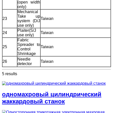
(open width
only)
Mechanical
Take up
23
Taiwan
system (D/J
use only)
Plaiter(S/J
24
Taiwan
use only)
Fabric
Spreader to
25
Taiwan
Control
Shrinkage
Needle
26
Taiwan
detector
5 results
одномахровый цилиндрический
жаккардовый станок