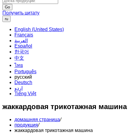
Go
Получить цитату
ru
English (United States)
Français
العربية
Español
한국어
中文
ไทย
Português
русский
Deutsch
اردو
Tiếng Việt
жаккардовая трикотажная машина
домашняя страница
/
продукция
/
жаккардовая трикотажная машина