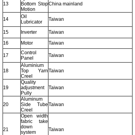
13
Bottom Stop
China mainland
Motion
Oil
14
Taiwan
Lubricator
15
Inverter
Taiwan
16
Motor
Taiwan
Control
17
Taiwan
Panel
Aluminium
18
Top Yarn
Taiwan
Creel
Quality
19
adjustment
Taiwan
Pully
Aluminum
20
Side Tube
Taiwan
Creel
Open width
fabric take
down
21
Taiwan
system