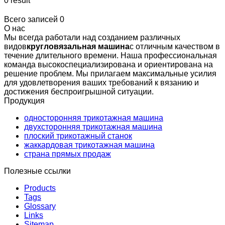
0 result
Всего записей 0
О нас
Мы всегда работали над созданием различных
видов
кругловязальная машина
с отличным качеством в
течение длительного времени. Наша профессиональная
команда высокоспециализирована и ориентирована на
решение проблем. Мы прилагаем максимальные усилия
для удовлетворения ваших требований к вязанию и
достижения беспроигрышной ситуации.
Продукция
односторонняя трикотажная машина
двухсторонняя трикотажная машина
плоский трикотажный станок
жаккардовая трикотажная машина
страна прямых продаж
Полезные ссылки
Products
Tags
Glossary
Links
Sitemap