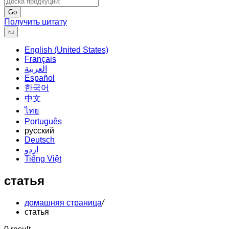
Go
Получить цитату
ru
English (United States)
Français
العربية
Español
한국어
中文
ไทย
Português
русский
Deutsch
اردو
Tiếng Việt
статья
домашняя страница
/
статья