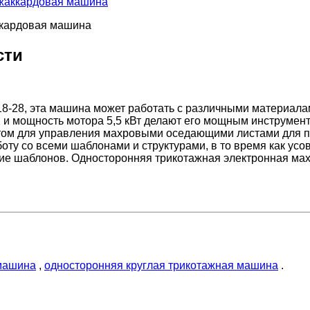
 жаккардовая машина
сти
18-28, эта машина может работать с различными материала
72 и мощность мотора 5,5 кВт делают его мощным инструмен
ом для управления махровыми оседающими листами для п
боту со всеми шаблонами и структурами, в то время как у
ание шаблонов. Односторонняя трикотажная электронная м
 машина
,
односторонняя круглая трикотажная машина
.