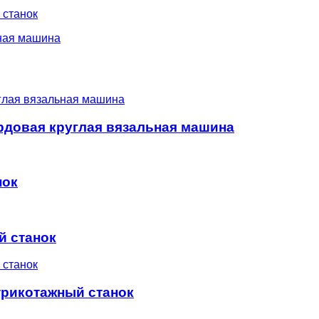
 станок
ная машина
рдовая круглая вязальная машина
нок
й станок
трикотажный станок