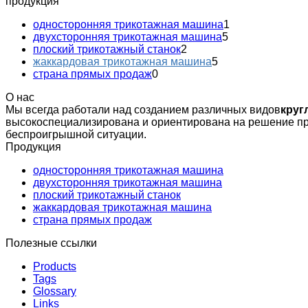
продукция
односторонняя трикотажная машина
1
двухсторонняя трикотажная машина
5
плоский трикотажный станок
2
жаккардовая трикотажная машина
5
страна прямых продаж
0
О нас
Мы всегда работали над созданием различных видов
круг
высокоспециализирована и ориентирована на решение пр
беспроигрышной ситуации.
Продукция
односторонняя трикотажная машина
двухсторонняя трикотажная машина
плоский трикотажный станок
жаккардовая трикотажная машина
страна прямых продаж
Полезные ссылки
Products
Tags
Glossary
Links