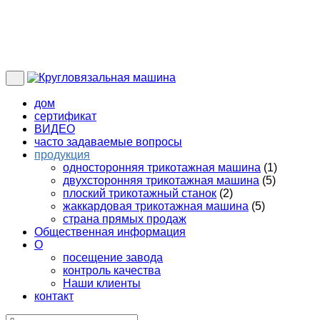
дом
сертификат
ВИДЕО
часто задаваемые вопросы
продукция
односторонняя трикотажная машина
(1)
двухсторонняя трикотажная машина
(5)
плоский трикотажный станок
(2)
жаккардовая трикотажная машина
(5)
страна прямых продаж
Общественная информация
О
посещение завода
контроль качества
Наши клиенты
контакт