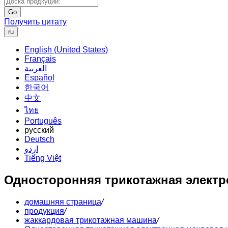
Go
Получить цитату
ru
English (United States)
Français
العربية
Español
한국어
中文
ไทย
Português
русский
Deutsch
اردو
Tiếng Việt
Односторонняя трикотажная электр
домашняя страница
/
продукция
/
жаккардовая трикотажная машина
/