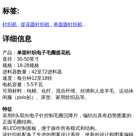
标签:
针织机
,
提花圆针织机
,
单面圆针织机
.
详细信息
产品：
单面针织电子毛圈提花机
直径：30-50英寸
规格：18-28规格
进料器数量：42至72进料器
速度：每分钟12至18转
电机容量：5.5千瓦
可用材料：纯棉、化纤、混合纤维、丝绸和人造羊毛、运动休
闲服（polo衫）、床垫、家用纺织品等。
特征
采用8头双向电子针控制毛圈沉降片，编织出具有趋势图案的
正面毛圈结构。
有LED控制面板，便于操作所有模式和结构。
该针织机配备了先进的图案设计系统，使新的设计和图案编辑