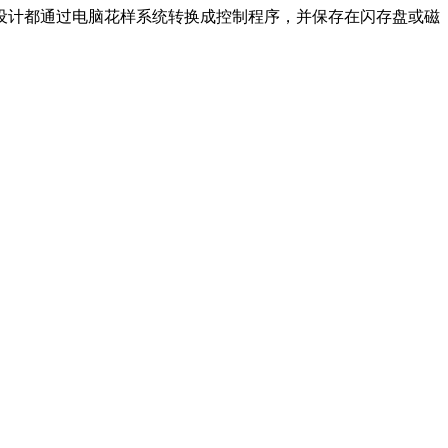
设计都通过电脑花样系统转换成控制程序，并保存在闪存盘或磁