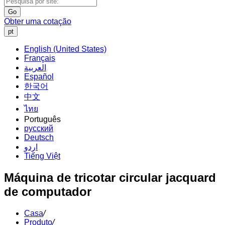
Go
Obter uma cotação
pt
English (United States)
Français
العربية
Español
한국어
中文
ไทย
Português
русский
Deutsch
اردو
Tiếng Việt
Máquina de tricotar circular jacquard
de computador
Casa
/
Produto
/