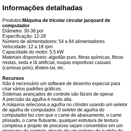
Informações detalhadas
Produtos:
Máquina de tricotar circular jacquard de
computador
Diâmetro: 30-38 pol
Especificação: 12-28
Número de alimentadores: 54 a 84 alimentadores
Velocidade: 12 a 18 rpm
Capacidade do motor: 5,5 kW
Materiais disponíveis: algodão puro, fibras químicas, fibras
mistas, seda e lã artificial, roupas esportivas casuais
(camisas polo), têxteis-lar, etc.
Recursos
Não é necessário um software de desenho especial para
criar vários padrões gráficos.
Sistemas avançados de controle são fáceis de operar.
A precisão da agulha é muito alta.
A máquina seleciona a agulha no cilindro usando um seletor
de agulha de computador. O seletor de agulha do
computador faz com que o came de abaixamento, o came
plissado, o came flutuante, qualquer estrutura de textura
complexa e projeto de processo sejam convertidos em um
programa de controle através de um sistema de padrão de