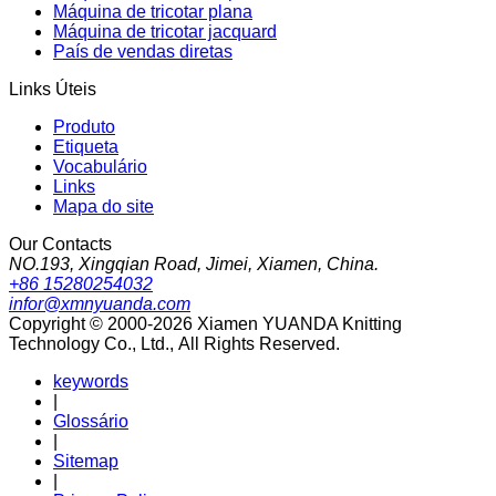
Máquina de tricotar plana
Máquina de tricotar jacquard
País de vendas diretas
Links Úteis
Produto
Etiqueta
Vocabulário
Links
Mapa do site
Our Contacts
NO.193, Xingqian Road, Jimei, Xiamen, China.
+86 15280254032
infor@xmnyuanda.com
Copyright © 2000-2026 Xiamen YUANDA Knitting
Technology Co., Ltd., All Rights Reserved.
keywords
|
Glossário
|
Sitemap
|