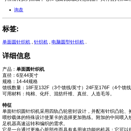
询盘
标签:
单面圆针织机
,
针织机
,
电脑圆型针织机
.
详细信息
产品：
单面圆针织机
直径：6至44英寸
规格：14-44规格
馈线数量：18F至132F（3个馈线/英寸）24F至176F（4个馈
可用材料：纯棉、化纤、混纺纤维、真丝、人造毛等。
特征
单面针织圆针织机采用四轨凸轮密封设计，并配有针织凸轮、
喂纱载体的特殊设计使莱卡的选择更加熟练。附加的中间喂入
足机器高速运转和编织的需求。
它是一台通过更换心脏部件而具有多用途功能的机器；它可以