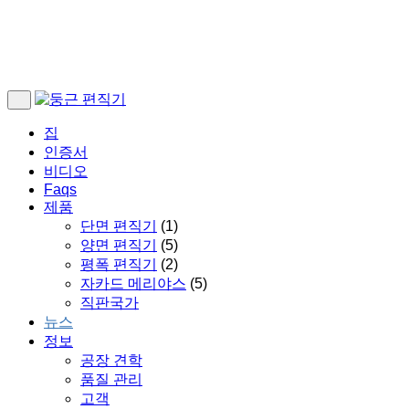
집
인증서
비디오
Faqs
제품
단면 편직기
(1)
양면 편직기
(5)
평폭 편직기
(2)
자카드 메리야스
(5)
직판국가
뉴스
정보
공장 견학
품질 관리
고객