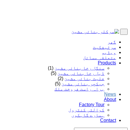
گھر
سرٹیفکیٹ
ویڈیو
متعلقہ مسائل
Products
سنگل رخا بنائی مشین
(1)
ڈبل رخا بنائی مشین
(5)
فلیٹ بنائی مشین
(2)
جیکچر بنائی مشین
(5)
براہ راست فروخت ملک
News
About
Factory Tour
کوالٹی کنٹرول
ہمارے گاہکوں
Contact