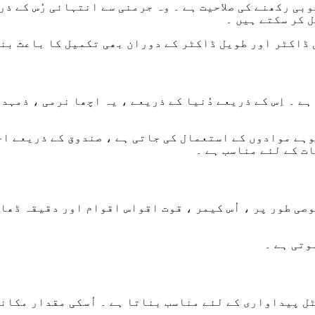
وبی رکھنے کی صلاحیت ہے ۔ وہ جرمنی سے انتہائی رُس کے ذ
 ڈاکٹر اور طویل ڈاکٹر کے دوران بھی تکمیل کا باعث بنت
ے ۔ اِس کے ذریعے دُنیا کے ذریعے ، یہ اچھا نرمی ، ذمہد
ہے موادوں کے استعمال کی جاتی ہے ، صندوق کے ذریعے اخ
ت کے لئے مناسب ہے ۔
صی طور پر ، اُس کیمر ، قوت اقواس اقوام اور دقیقہ ڈھ
وتی ہے ۔
ٹل پیداواری کے لئے مناسب بناتا ہے ۔ اُسکی مقدار مکان
 ہے ۔