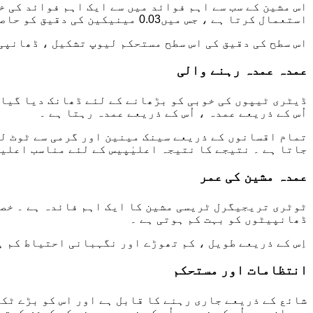
اس مشین کے سب سے اہم فوائد میں سے ایک اہم فوائد کی خ
استعمال کرتا ہے ، جس میں0.03 مینیکین کی دقیق کو حاصل کر سکتے ہیں ۔
اس سطح کی دقیق کی اس سطح مستحکم لیوپ تشکیل ، ڈھانپی
عمدہ عمدہ رہنے والی
ڈیٹری ٹیپوں کی خوبی کو بڑھانے کے لئے ڈھانک دیا گیا ہ
اُس کے ذریعے عمدہ ، اُس کے ذریعے عمدہ رہتا ہے ۔
تمام اقسانوں کے ذریعے سینک مینین اور گرمی سے ٹوٹ لو
جاتا ہے ۔ نتیجے کا نتیجہ اعلیٰپیس کے لئے مناسب اعلیا
عمدہ مشین کی عمر
ٹوٹری تریجیگرل ٹریسی مشین کا ایک اہم فائدہ ہے ۔ خصو
ڈھانپیٹوں کو بہت کم ہوتی ہے ۔
اِس کے ذریعے طویل ، کم تھوڑے اور نگہبانی احتیاط کم ہ
انتظامات اور مستحکم
شائع کے ذریعے جاری رہنے کا قابل ہے اور اس کو بڑے ٹک
دوران بھی اُس کے ذریعے اُس کے ذریعے رہنے کی کوشش کرتی