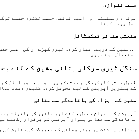
مہماننوازی
ہوٹر ، ریسٹسٹس اور اسپا ٹوٹیل جیسے ٹکٹری جیسے ٹوکیٹ
نسل پیدا کرتا ہے ۔
صنعتی صفائی ٹیکسٹائل
اس مشین کے ذریعہ تیار کردہ ٹیری کپڑے ان کی اعلی جذب
استعمال ہوتے ہیں۔
سنگل ٹیری سرکلر بنائی مشین کے لئے بح
طویل مدتی کارکردگی ، مستحکم پیداوار ، اور اعلیٰ کپڑ
کے بہترین آپریشن کے لیے تجویز کردہ کلیدی دیکھ بھال
مشین کے اجزاء کی باقاعدگی سے صفائی
آپریشن کے دوران دھول ، لنٹ اور فائبر کی باقیات جمع 
باقاعدگی سے صفائی ہموار آپریشن کو برقرار رکھنے میں
روزانہ یا شفٹ پر مبنی صفائی کے معمولات کی سفارش کی 