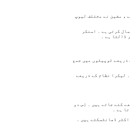
 ، مشین نے مختلف لیوپ
مال کرتی ہے ۔ اسنکر
 ڈالتا ہے ۔
 ذریعے ٹوپیٹوں میں جمع
۔ لیکرا نظام کے ذریعے
 کئے جاتے ہیں ۔ اِس دو
ا ہے ۔
اکٹر ڈھانٹسکتے ہیں ۔