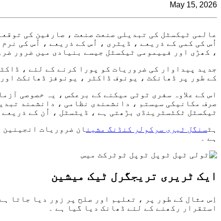
May 15, 2026
عالمی ٹیکسٹل کی تبدیلی صنعت صنعت ، صارفین کی توقعا
اُس کی کمی کے ذریعے ، ڈیٹری ، اُس کے ذریعے ، اُس کی نر
، کھڑی اور فییمومی ٹیکسٹل جیسے بنیادی میں ضرور ضرو
جدید پیداوار کی ضروریات کو پورا کرنے کے لئے ، ڈاکٹر
کے طور پر ڈھانکٹ ، یونوف ڈاکٹر ، یونوفز ڈھانکٹ اور 
اس کے علاوہ سفری ٹوٹی میکنے کے برعکس ، یہ خصوصی آزما
صرف مکانیکی سیستم ، دانشمندی نظامی ، دانشمند تبدیلی
ٹیکسٹل ٹکٹسٹرینڈی بڑھتی ہے ، ڈیٹسٹل ، اُن کے ذریعے 
ہٹ
سنگل ٹیری سرکولر کنڈنگ مشین
ان ضروریات انجینین ڈ
ہے ۔
ایک ٹریری تریجگرل ٹیک میشین
اِس مثال کے طور پر ، تعلیم اور صلح پر زور دیا جاتا ہے
استقرار رکھنے کے لئے ڈھانک دیا گیا ہے ۔