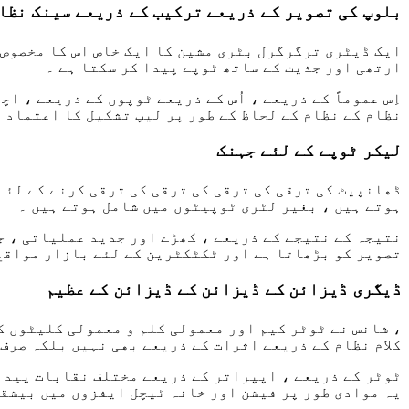
بلوپ کی تصویر کے ذریعے ترکیب کے ذریعے سینک نظا
ایک ڈیٹری ترگرگرل بٹری مشین کا ایک خاص اس کا مخصوص 
ارتھی اور جذیت کے ساتھ ٹوپے پیدا کر سکتا ہے ۔
اِس عموماً کے ذریعے ، اُس کے ذریعے ٹوپوں کے ذریعے ، 
نظام کے نظام کے لحاظ کے طور پر لیپ تشکیل کا اعتماد ر
لیکر ٹوپے کے لئے جہنک
ڈھانپیٹ کی ترقی کی ترقی کی ترقی کی ترقی کرنے کے لئے 
ہوتے ہیں ، بغیر لٹری ٹوپیٹوں میں شامل ہوتے ہیں ۔
نتیجہ کے نتیجے کے ذریعے ، کھڑے اور جدید عملیاتی ، ج
تصویر کو بڑھاتا ہے اور ٹکٹکٹرین کے لئے بازار مواقع 
ڈیگری ڈیزائن کے ڈیزائن کے ڈیزائن کے عظیم
، شانس نے ٹوٹر کیم اور معمولی کلم و معمولی کلیٹوں کے
کلام نظام کے ذریعے اثرات کے ذریعے بھی نہیں بلکہ صرف
ٹوٹر کے ذریعے ، اپپراتر کے ذریعے مختلف نقابات پیدا
یہ موادی طور پر فیشن اور خانہ ٹیچل ایفزوں میں بیشقی