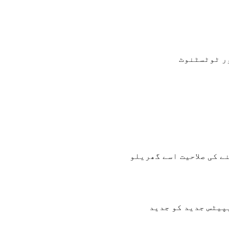
ور ٹوٹسٹنوٹ
نے کی صلاحیت اسے گھریلو
یپیٹس جدید کو جدید