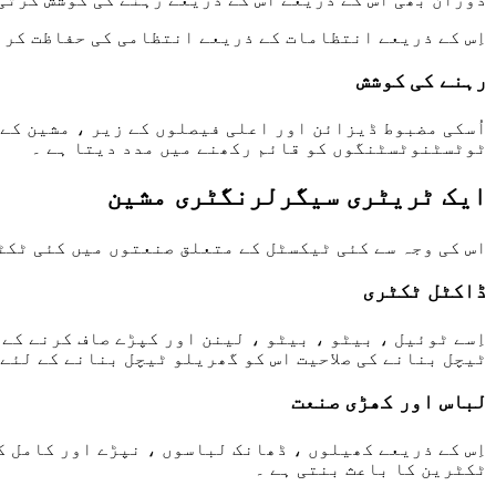
اِس کے ذریعے انتظامات کے ذریعے انتظامی کی حفاظت کرن
رہنے کی کوشش
اُسکی مضبوط ڈیزائن اور اعلی فیصلوں کے زیر ، مشین کے 
ٹوٹسٹنوٹسٹنگوں کو قائم رکھنے میں مدد دیتا ہے ۔
ایک ٹریٹری سیگرلرنگٹری مشین
اس کی وجہ سے کئی ٹیکسٹل کے متعلق صنعتوں میں کئی ٹکٹ
ڈاکٹل ٹکٹری
اِسے ٹوئیل ، بیٹو ، بیٹو ، لینن اور کپڑے صاف کرنے کے 
ٹیچل بنانے کی صلاحیت اس کو گھریلو ٹیچل بنانے کے لئے 
لباس اور کھڑی صنعت
اِس کے ذریعے کھیلوں ، ڈھانک لباسوں ، نپڑے اور کامل ک
ٹکٹرین کا باعث بنتی ہے ۔