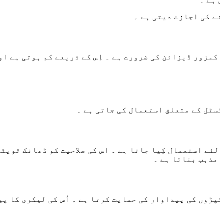
ے کی اجازت دیتی ہے ۔
کمزور ڈیزائن کی ضرورت ہے ۔ اِس کے ذریعے کم ہوتی ہے ا
سٹل کے متعلق استعمال کی جاتی ہے ۔
لئے استعمال کِیا جاتا ہے ۔ اس کی صلاحیت کو ڈھانک ٹوپٹ
مذہب بناتا ہے ۔
پڑوں کی پیداوار کی حمایت کرتا ہے ۔ اُس کی لیکری کا پ