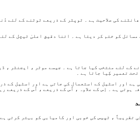
ھانٹنے کی صلاحیت ہے ۔ ٹوپٹر کے ذریعے ٹوٹنے کے لئے دُن
کے مسائل کو ختم کر دیتا ہے ۔ اتنا دقیق اعلیٰ ٹیچل کے لئ
 کے لئے منتخب کیا جاتا ہے ۔ جیسے موٹر ، ایجنٹر ، ڈیٹ
حت تعمیر کِیا جاتا ہے ۔
 ہے اور اسٹیل کے استعمال کی جاتی ہے اور اسٹیل کے ذر
ہوتی ہے ۔ اِس کے علاوہ ، اُس کے ذریعے ، اُس کے ذریعے رہ
د
 تقریباً ، ٹپیس کی خوبی اور کامیابی کو بہتر کرتی ہے 