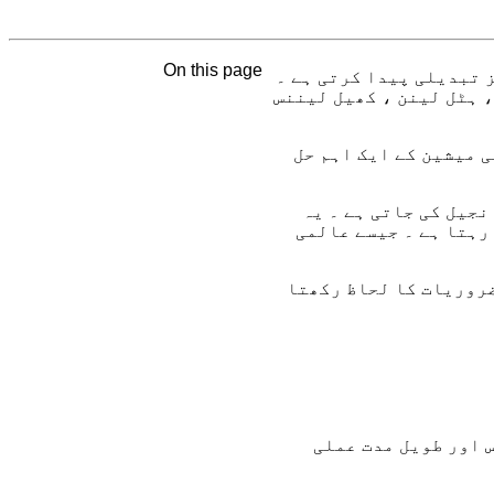
On this page
 تبدیلی پیدا کرتی ہے ۔
 ، ہٹل لینن ، کھیل لیننس
 میشین کے ایک اہم حل
نجیل کی جاتی ہے ۔ یہ
رہتا ہے ۔ جیسے عالمی
روریات کا لحاظ رکھتا
س اور طویل مدت عملی