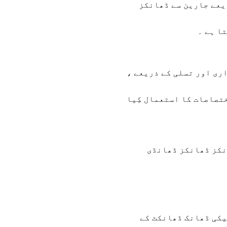
ریعے جارین سے ڈھانکز
ا ہے ۔
اری اور تسلی کے ذریعے ،
تصاصات کا استعمال کِیا
انکز ڈھانکز ڈھانڈی
یکی ڈھانک ڈھانکٹ کے