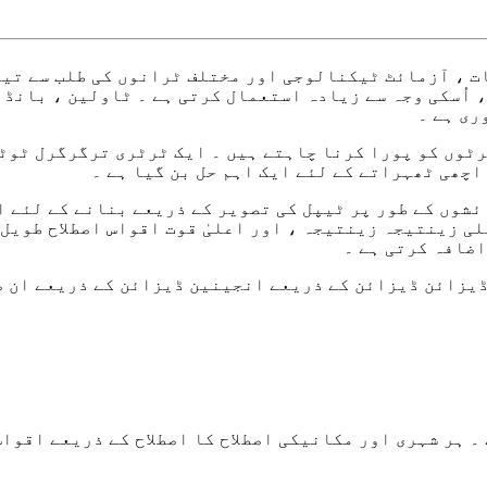
ت ، آزمائٹ ٹیکنالوجی اور مختلف ٹرانوں کی طلب سے تیز
م ، اُسکی وجہ سے زیادہ استعمال کرتی ہے ۔ ٹاولین ، بانڈ
ری ہے ۔
ٹوں کو پورا کرنا چاہتے ہیں ۔ ایک ٹرٹری ترگرگرل ٹوٹی
اچھی ٹھہراتے کے لئے ایک اہم حل بن گیا ہے ۔
ئشوں کے طور پر ٹیپل کی تصویر کے ذریعے بنانے کے لئے ا
 زینتیجہ زینتیجہ ، اور اعلیٰ قوت اقواس اصطلاح طویل 
اضافہ کرتی ہے ۔
یزائن ڈیزائن کے ذریعے انجینین ڈیزائن کے ذریعے ان ض
 ۔ ہر شہری اور مکانیکی اصطلاح کا اصطلاح کے ذریعے اقوا