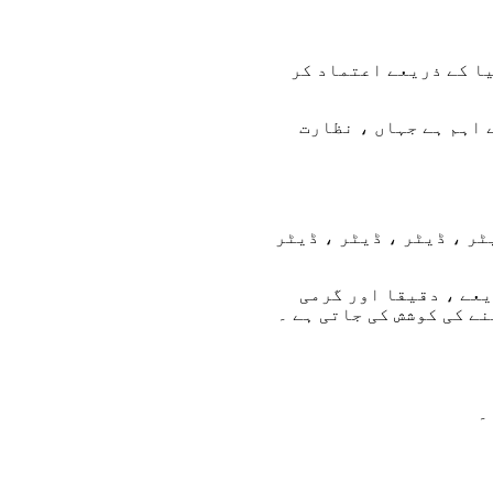
یا کے ذریعے اعتماد کر
ے اہم ہے جہاں ، نظارت
ر ، ڈیٹر ، ڈیٹر ، ڈیٹر
یعے ، دقیقا اور گرمی
نے کی کوشش کی جاتی ہے ۔
۔