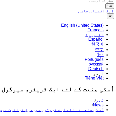
Go
ایک اقتباس حاصل
ur
English (United States)
Français
العربية
Español
한국어
中文
ไทย
Português
русский
Deutsch
اردو
Tiếng Việt
اُسکی صنعت کے لئے ایک ٹریٹری سیرگرل 
گھر
/
/
News
اُسکی صنعت کے لئے ایک ٹریٹری سیرگرل ٹرانیٹ میس