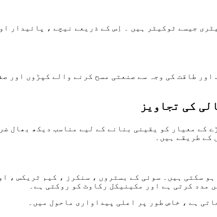
ری جیسے ٹوکیٹر ہیں ۔ اِس کے ذریعے نیچے ، پائیدار او
 اور طاقت کی وجہ سے صنعتی مسح کرنے والے کپڑوں اور صف
الی کی تجاویز
ے کے معیار کو یقینی بنانے کے لیے مناسب دیکھ بھال ضر
 کے طریقے ہیں۔
ہو سکتی ہیں۔ سوئی کے بستروں ، سنکرز ، کیم ٹریکس ، او
 مدد کرتی ہے اور مکینیکل رکاوٹ کو روکتی ہے۔
جاتی ہے ، خاص طور پر اعلی پیداواری ماحول میں۔