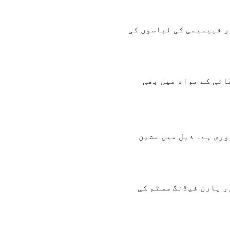
ر فییمیمی کی لباسوں کی
ائی کے مواد میں بھی
وری ہے۔ ذیل میں مشین
ر یارن فیڈنگ سسٹم کی