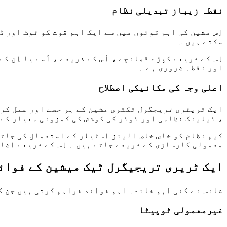
نقطہ زیباز تبدیلی نظام
اِس مشین کی اہم قوتوں میں سے ایک اہم قوت کو ٹوٹ اور ڈ
سکتے ہیں ۔
اِس کے ذریعے کپڑے ڈھانچے ، اُس کے ذریعے ، اُسے یا اِن 
اور نقطہ ضروری ہے ۔
اعلی وجہ کی مکانیکی اصطلاح
ایک ٹریٹری تریجگرل ٹکٹری مشین کے ہر حصے اور عمل کرنے
، ٹیلینگ نظامی اور ٹوٹر کی کوشش کی کمزونی معیار کے ت
کیم نظام کو خاص خاص الیئز اسٹیلر کے استعمال کی جاتی
معمولی کارسازی کے ذریعے جاتے ہیں ۔ اِس کے ذریعے اضافہ 
ایک ٹریری تریجیگرل ٹیک میشین کے فوائ
شانس نے کئی اہم فائدہ اہم فوائد فراہم کرتی ہیں جن کی
غیرمعمولی ٹوپیٹا