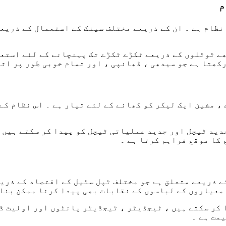
م
نظام ہے ۔ ان کے ذریعے مختلف سینک کے استعمال کے ذریعے
اچھے ٹوٹلوں کے ذریعے ٹکڑے ٹکڑے تک پہنچانے کے لئے استع
کھتا ہے جو سیدھی ، ڈھانپی ، اور تمام خوبی طور پر اثر
، مشین ایک لیکر کو کھانے کے لئے تیار ہے ۔ اس نظام کے
دید ٹیچل اور جدید عملیاتی ٹیچل کو پیدا کر سکتے ہیں 
کا موقع فراہم کرتا ہے ۔
 ذریعے متعلق ہے جو مختلف ٹپل سٹیل کے اقتصاد کے ذریعے
 معیاروں کے لباسوں کے نقابات بھی پیدا کرنا ممکن بنات
 کر سکتے ہیں ، ٹیجڈیٹر ، ٹیجڈیٹر پانٹوں اور اولیٹ ڈ
مت ہے ۔