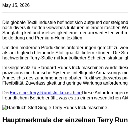
May 15, 2026
Die globale Textil industrie befindet sich aufgrund der steig
nach divers ifi zierten Gewebes trukturen in einem raschen Wa
Saugfähig keit und Vielseitigkeit einer der am weitesten verbr
bekleidung und Premium-Heim textilien.
Um den modernen Produktions anforderungen gerecht zu werden, 
als auch gleich bleibende Stoff qualität liefern können. Die Si
hochwertiger Terry-Stoffe mit kontrollierter Schleifen struktur
Im Gegensatz zu Standard-Runds trick maschinen wurde diese Sp
präzisions mechanische Systeme, intelligente Anpassungs me
Angesichts des zunehmenden globalen Textil wettbewerbs prior
Flexibilität, Zuverlässigkeit und geringe Wartungs anforderung
Der
Einzelne Terry-Rundstrickmaschine
Diese Anforderungen w
freundlichem Betrieb erfüllt, was es zu einem wesentlichen Akt
Hauptmerkmale der einzelnen Terry Run