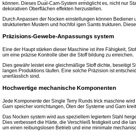
können. Dieses Dual-Cam-System ermöglicht es, nicht nur Stan
dekorativen Oberflächen effekten herzustellen.
Durch Anpassen der Nocken einstellungen können Bediener unters
strukturierten Mustern und hochfol igen Samts trukturen. Dies
Präzisions-Gewebe-Anpassungs system
Eine der Haupt stärken dieser Maschine ist ihre Fähigkeit, St
um eine präzise Kontrolle über die Stoff bildung zu erreichen.
Dies gewähr leistet eine gleichmäßige Stoff dichte, beseitigt S
langen Produktions läufen. Eine solche Präzision ist entsch
unerlässlich sind.
Hochwertige mechanische Komponenten
Jede Komponente der Single Terry Runds trick maschine wird f
Garn speicher vorrichtungen, Ölen der Systeme und Garn kreite
Das Nocken system wird aus speziellem legiertem Stahl herge
Dies verbessert die Härte, die Verschleiß festigkeit und die lan
um einen reibungslosen Betrieb und eine minimale mechanis