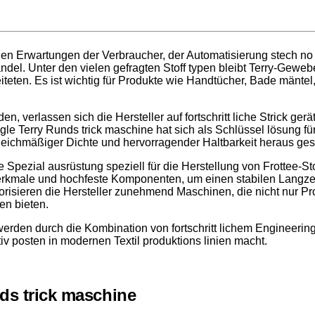
enden Erwartungen der Verbraucher, der Automatisierung stech n
ndel. Unter den vielen gefragten Stoff typen bleibt Terry-Geweb
eiteten. Es ist wichtig für Produkte wie Handtücher, Bade mäntel
verlassen sich die Hersteller auf fortschritt liche Strick gerä
ngle Terry Runds trick maschine hat sich als Schlüssel lösung fü
, gleichmäßiger Dichte und hervorragender Haltbarkeit heraus gest
ezial ausrüstung speziell für die Herstellung von Frottee-Stoff
rkmale und hochfeste Komponenten, um einen stabilen Langzeit
isieren die Hersteller zunehmend Maschinen, die nicht nur Pro
en bieten.
erden durch die Kombination von fortschritt lichem Engineerin
iv posten in modernen Textil produktions linien macht.
ds trick maschine