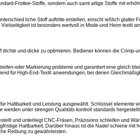
dard-Frottee-Stoffe, sondern auch samt artige Stoffe mit erhö
chied liche Stoff auftritte erstellen, einschl ießlich glatter F
e Vielseitigkeit ist besonders wertvoll in Mode-und Heim textil
off dichte und-dicke zu optimieren. Bediener können die Crimp-
treifen-oder Markierung probleme und garantiert eine gleich blei
eidend für High-End-Textil anwendungen, bei denen Gleichmäßi
ür Haltbarkeit und Leistung ausgewählt. Schlüssel elemente wi
 werden unter strengen Qualitäts kontroll standards hergestellt
stellt und unterliegt CNC-Fräsen, Präzisions schleifen und W
gfristige Haltbarkeit. Darüber hinaus ist die Nadel schiene mit h
che Reibung zu gewährleisten.