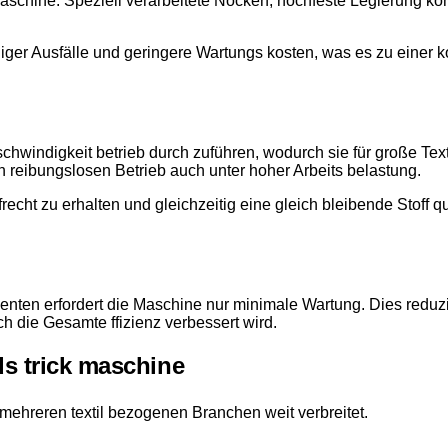
ck maschine. Speziell verarbeitete Nocken, hochfeste Legierung 
ger Ausfälle und geringere Wartungs kosten, was es zu einer k
eschwindigkeit betrieb durch zuführen, wodurch sie für große T
en reibungslosen Betrieb auch unter hoher Arbeits belastung.
recht zu erhalten und gleichzeitig eine gleich bleibende Stoff qu
en erfordert die Maschine nur minimale Wartung. Dies reduzier
ch die Gesamte ffizienz verbessert wird.
s trick maschine
n mehreren textil bezogenen Branchen weit verbreitet.