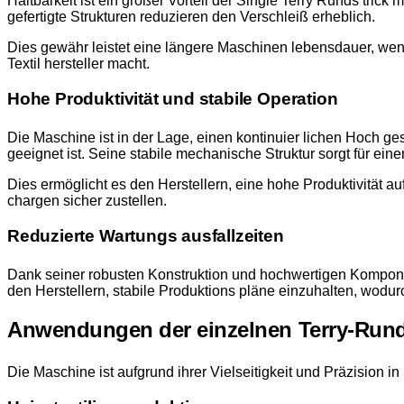
Haltbarkeit ist ein großer Vorteil der Single Terry Runds tri
gefertigte Strukturen reduzieren den Verschleiß erheblich.
Dies gewähr leistet eine längere Maschinen lebensdauer, weni
Textil hersteller macht.
Hohe Produktivität und stabile Operation
Die Maschine ist in der Lage, einen kontinuier lichen Hoch g
geeignet ist. Seine stabile mechanische Struktur sorgt für ein
Dies ermöglicht es den Herstellern, eine hohe Produktivität auf
chargen sicher zustellen.
Reduzierte Wartungs ausfallzeiten
Dank seiner robusten Konstruktion und hochwertigen Komponent
den Herstellern, stabile Produktions pläne einzuhalten, wodur
Anwendungen der einzelnen Terry-Rund
Die Maschine ist aufgrund ihrer Vielseitigkeit und Präzision i