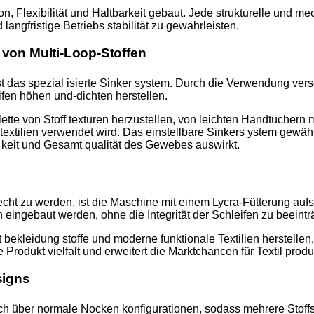
n, Flexibilität und Haltbarkeit gebaut. Jede strukturelle und 
angfristige Betriebs stabilität zu gewährleisten.
 von Multi-Loop-Stoffen
st das spezial isierte Sinker system. Durch die Verwendung ver
ifen höhen und-dichten herstellen.
alette von Stoff texturen herzustellen, von leichten Handtüchern 
extilien verwendet wird. Das einstellbare Sinkers ystem gewähr 
ig keit und Gesamt qualität des Gewebes auswirkt.
t zu werden, ist die Maschine mit einem Lycra-Fütterung aufsa
eingebaut werden, ohne die Integrität der Schleifen zu beeintr
bekleidung stoffe und moderne funktionale Textilien herstellen, 
Produkt vielfalt und erweitert die Marktchancen für Textil prod
signs
 über normale Nocken konfigurationen, sodass mehrere Stoffs t