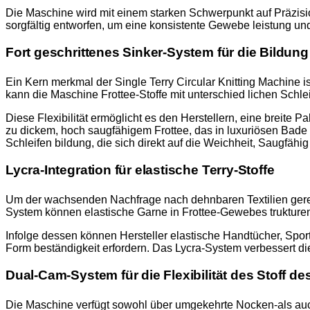
Die Maschine wird mit einem starken Schwerpunkt auf Präzisio
sorgfältig entworfen, um eine konsistente Gewebe leistung und l
Fort geschrittenes Sinker-System für die Bildung
Ein Kern merkmal der Single Terry Circular Knitting Machine i
kann die Maschine Frottee-Stoffe mit unterschied lichen Schle
Diese Flexibilität ermöglicht es den Herstellern, eine breite P
zu dickem, hoch saugfähigem Frottee, das in luxuriösen Bade t
Schleifen bildung, die sich direkt auf die Weichheit, Saugfäh
Lycra-Integration für elastische Terry-Stoffe
Um der wachsenden Nachfrage nach dehnbaren Textilien gerech
System können elastische Garne in Frottee-Gewebes trukturen 
Infolge dessen können Hersteller elastische Handtücher, Sport 
Form beständigkeit erfordern. Das Lycra-System verbessert die 
Dual-Cam-System für die Flexibilität des Stoff de
Die Maschine verfügt sowohl über umgekehrte Nocken-als auch