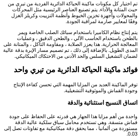
تم اختيار كل مكونات ماكينة الحياكة الدائرية الفردية من تيري من
حيث المتانة والأداء. يتم تصنيع العناصر الرئيسية مثل المحركات
والمحولات وأجهزة تخزين الخيوط وأنظمة التزييت وكريلز الغزل
وفقًا لمعايير صارمة لمراقبة الجودة.
يتم إنتاج نظام الكاميرا باستخدام سبائك الصلب الخاصة ويمر
بالطحن باستخدام الحاسب الآلي ، والطحن الدقيق ، وعمليات
المعالجة الحرارية. هذا يعزز الصلابة ، ومقاومة التآكل ، والمتانة على
المدى الطويل. بالإضافة إلى ذلك ، تم تصميم مسار الإبرة بدقة عالية
لضمان التشغيل السلس والحد الأدنى من الاحتكاك الميكانيكي.
فوائد ماكينة الحياكة الدائرية من تيري واحد
توفر الماكينة العديد من المزايا المهمة التي تحسن كفاءة الإنتاج
وجودة القماش والموثوقية التشغيلية.
اتساق النسيج استثنائية والدقة
واحدة من أهم مزايا هذا الجهاز هي قدرته على الحفاظ على جودة
قماش متسقة. وهي تستخدم محامل سباق سلكية عالية الدقة
مستوردة من ألمانيا ، مما يحقق دقة ميكانيكية مع تفاوتات تصل إلى
0.03.