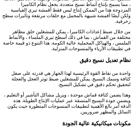
، مما يسمح بإنتاج أنماط نسيج متعددة. يجعل نظام الكاميرا
المزدوجة هذا من الممكن إنتاج ليس فقط أقمشة تيري القياسية
ولكن أيضًا أقمشة شبيهة بالمخمل مع حلقات مرتفعة وتأثيرات سطح
زخرفية.
من خلال ضبط إعدادات الكاميرا ، يمكن للمشغلين خلق مظاهر
مختلفة من القماش ، بما في ذلك أسطح تيري الملساء ، والأنماط
الملمس ، والهياكل المخملية عالية الكومة. هذا التنوع ذو قيمة خاصة
في تطبيقات الأزياء والمنسوجات المنزلية.
نظام تعديل نسيج دقيق
واحدة من نقاط القوة الرئيسية لهذا الجهاز هي قدرته على صقل
كثافة وسمك النسيج. يمكن للمشغلين ضبط توتر العجل والعجلة
لتحقيق تحكم دقيق في تشكيل النسيج.
وهذا يضمن كثافة قماش موحدة ، ويزيل مشاكل التأشير أو التعليم ،
ويضمن جودة النسيج المتسقة عبر عمليات الإنتاج الطويلة. هذه
الدقة أمر بالغ الأهمية لتطبيقات المنسوجات المتطورة حيث يكون
التماثل والمظهر ضروريين.
مكونات ميكانيكية عالية الجودة