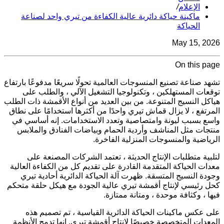
الإعلام
/
ماكينة حياكة دائرية عالية الكفاءة من تيري واحد لصناعة
الحياكة
May 15, 2026
On this page
تشهد صناعة تصنيع المنسوجات العالمية تحولًا سريعًا مدفوعًا بارتفاع
توقعات المستهلكين ، وتكنولوجيا التشغيل الآلي ، والطلب على
هياكل النسيج المتنوعة. من بين العديد من أنواع الأقمشة ذات الطلب
المرتفع ، لا يزال قماش تيري واحدًا من أكثرها استخدامًا على نطاق
واسع بسبب ليونة وامتصاصية وتعدد الاستخدامات. إنه أساسي في
منتجات مثل المناشف وأردية الحمام وبياضات الفنادق والملابس
الرياضية والمنسوجات المنزلية الفاخرة.
لتلبية متطلبات الإنتاج الحديثة ، تعتمد الشركات المصنعة على
معدات الحياكة المتقدمة القادرة على تقديم كل من الكفاءة العالية
وجودة النسيج المتسقة. ظهرت آلة الحياكة الدائرية أحادية تيري
كحل رئيسي لإنتاج أقمشة تيري عالية الجودة مع هيكل حلقة متحكم
فيها ، وكثافة موحدة ، ومتانة ممتازة.
على عكس ماكينات الحياكة الدائرية القياسية ، تم تصميم هذه
المعدات المتخصصة خصيصًا لإنتاج أقمشة تيري. إنها تدمج الأنظمة