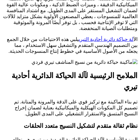
الميكانيكية الدقيقة ، وميزات الضبط الذكية ، ومكونات عالية القوة
لضمان التشغيل المستقر على المدى الطويل. مع اشتداد المنافسة
العالمية للمنسوجات ، يعطي المصنعون الأولوية بشكل متزايد للآلات
التي لا توفر الإنتاجية فحسب ، بل توفر أيضًا المرونة والموثوقية
ومتطلبات الصيانة المنخفضة.
ال
آلة حياكة دائرية أحادية التيري
يلبي هذه الاحتياجات من خلال الجمع
بين التصميم الهندسي المتقدم والتشغيل سهل الاستخدام ، مما
يجعله من الأصول الأساسية في خطوط إنتاج المنسوجات الحديثة.
الملامح الرئيسية لآلة الحياكة الدائرية أحادية
تيري
تم بناء الماكينة مع تركيز قوي على الدقة والمرونة والمتانة. تم
تصميم كل المكونات الهيكلية والميكانيكية بعناية لضمان إخراج
النسيج المتسق والاستقرار التشغيلي على المدى الطويل.
نظام ثقالة متقدم لتشكيل النسيج متعدد الحلقات
الميزة الأساسية لآلة الحياكة الدائرية الفردية من تيري هي نظام