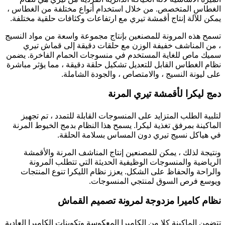
الغطاس المتخصص. من خلال استخدام أنواع مختلفة من الغطاس ،
يمكن للآلة إنتاج أقمشة تيري مع ارتفاعات وكثافات حلقية مختلفة.
تسمح هذه المرونة للمصنعين بإنتاج مجموعة واسعة من مواد النسيج
، من المناشف خفيفة الوزن مع حلقات دقيقة إلى قماش تيري
سميك ماص للغاية المستخدم في منسوجات الحمام الفاخرة. يضمن
نظام الغطاس القابل للتعديل تشكيل حلقة دقيقة ، مما يؤثر مباشرة
على ليونة النسيج ، والامتصاص ، والجودة الشاملة.
دمج ليكرا لأقمشة تيري المرنة
لتلبية الطلب المتزايد على المنسوجات القابلة للتمدد ، تم تجهيز
الماكينة بمرفق تغذية ليكرا. يسمح هذا النظام بدمج الخيوط المرنة
في هياكل نسيج تيري دون المساس بسلامة الحلقة.
ونتيجة لذلك ، يمكن للمصنعين إنتاج المناشف المرنة والأقمشة
الرياضية والمنسوجات الوظيفية الحديثة التي تتطلب المرونة
والراحة والحفاظ على الشكل. يعزز نظام الليكرا تنوع المنتجات
ويوسع فرص السوق لمنتجي المنسوجات.
نظام كاميرا مزدوجة لمرونة تصميم القماش
تتضمن الماكينة كلا من الكاميرا المعكوسة وتكوينات الكاميرا العادية