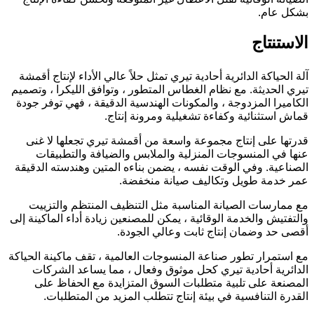
بشكل عام.
الاستنتاج
آلة الحياكة الدائرية أحادية تيري تمثل حلاً عالي الأداء لإنتاج أقمشة
تيري الحديثة. مع نظام الغطاس المتطور ، وتوافق الليكرا ، وتصميم
الكاميرا المزدوجة ، والمكونات الهندسية الدقيقة ، فهي توفر جودة
قماش استثنائية وكفاءة تشغيلية ومرونة إنتاج.
قدرتها على إنتاج مجموعة واسعة من أقمشة تيري تجعلها لا غنى
عنها في المنسوجات المنزلية والملابس والضيافة والتطبيقات
الصناعية. وفي الوقت نفسه ، يضمن بناءه المتين وهندسته الدقيقة
عمر خدمة طويل وتكاليف صيانة منخفضة.
مع ممارسات الصيانة المناسبة مثل التنظيف المنتظم والتزييت
والتفتيش والخدمة الوقائية ، يمكن للمصنعين زيادة أداء الماكينة إلى
أقصى حد وضمان إنتاج ثابت وعالي الجودة.
مع استمرار تطور صناعة المنسوجات العالمية ، تقف ماكينة الحياكة
الدائرية أحادية تيري كحل موثوق وفعال ، مما يساعد الشركات
المصنعة على تلبية متطلبات السوق المتزايدة مع الحفاظ على
القدرة التنافسية في بيئة إنتاج تتطلب المزيد من المتطلبات.