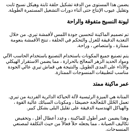
يضمن هذا المستوى من الدقة تشكيل حلقة ثابتة وهيكل نسيج ثابت
وتقليل عيوب الإنتاج حتى أثناء دورات التشغيل المستمرة الطويلة.
ليونة النسيج متفوقة والراحة
تم تصميم الماكينة لتحسين جودة اللمس لأقمشة تيري. من خلال
التغذية الدقيقة للغزل والتحكم في الحلقة ، تنتج الأقمشة بنعومة
ممتازة ، وامتصاص ، وراحة.
يتم تصنيع جميع المكونات باستخدام التصنيع باستخدام الحاسب الآلي
ومواد الحديد الزهر المعالج بالحرارة ، مما يضمن الاستقرار الهيكلي
والأداء على المدى الطويل. والنتيجة هي قماش تيري عالي الجودة
مناسب لتطبيقات المنسوجات الممتازة.
عمر ماكينة ممتد
المتانة هي الميزة الرئيسية لآلة الحياكة الدائرية الفردية من تيري.
تعمل الحُلل المُعالَجة خصيصًا ، ومكونات السبائك عالية القوة ،
والهياكل الهندسية الدقيقة على تقليل البلى بشكل كبير.
وهذا يضمن عمر أطول للماكينة ، وعدد أعطال أقل ، وتخفيض
تكاليف الصيانة ، مما يجعله حلاً فعالاً من حيث التكلفة لمصنعي
المنسوجات.