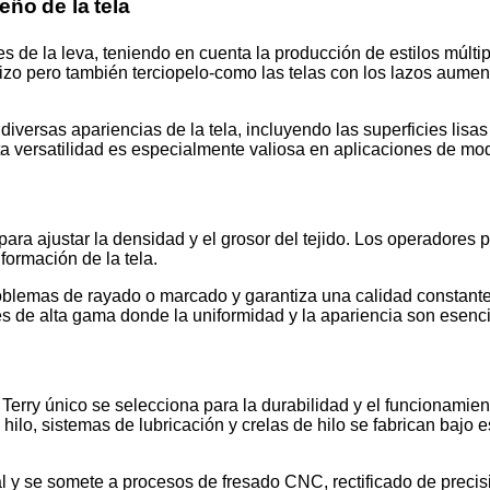
seño de la tela
 de la leva, teniendo en cuenta la producción de estilos múltipl
 rizo pero también terciopelo-como las telas con los lazos aumen
iversas apariencias de la tela, incluyendo las superficies lisas 
Esta versatilidad es especialmente valiosa en aplicaciones de mod
ara ajustar la densidad y el grosor del tejido. Los operadores
 formación de la tela.
oblemas de rayado o marcado y garantiza una calidad constante d
iles de alta gama donde la uniformidad y la apariencia son esenc
erry único se selecciona para la durabilidad y el funcionamien
lo, sistemas de lubricación y crelas de hilo se fabrican bajo e
 y se somete a procesos de fresado CNC, rectificado de precisi