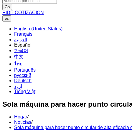
Go
PIDE COTIZACIÓN
es
English (United States)
Français
العربية
Español
한국어
中文
ไทย
Português
русский
Deutsch
اردو
Tiếng Việt
Sola máquina para hacer punto circular
Hogar
/
Noticias
/
Sola máquina para hacer punto circular de alta eficacia 