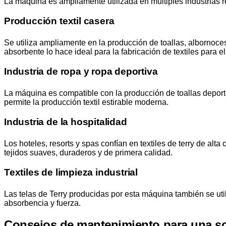
La máquina es ampliamente utilizada en múltiples industrias re
Producción textil casera
Se utiliza ampliamente en la producción de toallas, albornoces
absorbente lo hace ideal para la fabricación de textiles para el
Industria de ropa y ropa deportiva
La máquina es compatible con la producción de toallas deporti
permite la producción textil estirable moderna.
Industria de la hospitalidad
Los hoteles, resorts y spas confían en textiles de terry de al
tejidos suaves, duraderos y de primera calidad.
Textiles de limpieza industrial
Las telas de Terry producidas por esta máquina también se util
absorbencia y fuerza.
Consejos de mantenimiento para una sol