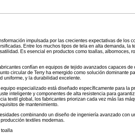
ansformación impulsada por las crecientes expectativas de los c
sificadas. Entre los muchos tipos de tela en alta demanda, la t
atilidad. Es esencial en productos como toallas, albornoces, ro
abricantes confían en equipos de tejido avanzados capaces de of
unto circular de Terry ha emergido como solución dominante para
d uniforme, y la durabilidad excelente.
e equipo especializado está diseñado específicamente para la pr
uste inteligente y componentes de alta resistencia para garanti
cia textil global, los fabricantes priorizan cada vez más las má
requisitos de mantenimiento.
esidades combinando un diseño de ingeniería avanzado con un 
e producción textiles modernas.