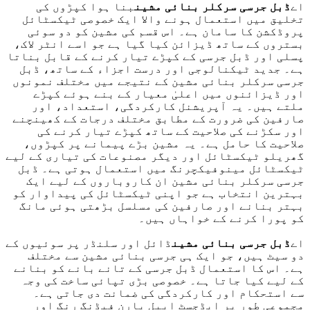
اے
ڈبل جرسی سرکلر بنائی مشین
بنا ہوا کپڑوں کی
تخلیق میں استعمال ہونے والا ایک خصوصی ٹیکسٹائل
پروڈکشن کا سامان ہے۔ اس قسم کی مشین کو دو سوئی
بستروں کے ساتھ ڈیزائن کیا گیا ہے جو اسے انٹر لاک،
پسلی اور ڈبل جرسی کے کپڑے تیار کرنے کے قابل بناتا
ہے۔ جدید ٹیکنالوجی اور درست اجزاء کے ساتھ، ڈبل
جرسی سرکلر بنائی مشین کے نتیجے میں مختلف نمونوں
اور ڈیزائنوں میں اعلیٰ معیار کے بنے ہوئے کپڑے
ملتے ہیں۔ یہ آپریشنل کارکردگی، استعداد، اور
صارفین کی ضرورت کے مطابق مختلف درجات کے کھینچنے
اور سکڑنے کی صلاحیت کے ساتھ کپڑے تیار کرنے کی
صلاحیت کا حامل ہے۔ یہ مشین بڑے پیمانے پر کپڑوں،
گھریلو ٹیکسٹائل اور دیگر مصنوعات کی تیاری کے لیے
ٹیکسٹائل مینوفیکچرنگ میں استعمال ہوتی ہے۔ ڈبل
جرسی سرکلر بنائی مشین ان کاروباروں کے لیے ایک
بہترین انتخاب ہے جو اپنی ٹیکسٹائل کی پیداوار کو
بہتر بنانے اور صارفین کی مسلسل بڑھتی ہوئی مانگ
کو پورا کرنے کے خواہاں ہیں۔
اے
ڈبل جرسی بنائی مشین
ڈائل اور سلنڈر پر سوئیوں کے
دو سیٹ ہیں، جو ایک ہی جرسی بنائی مشین سے مختلف
ہے۔ اس کا استعمال ڈبل جرسی کے تانے بانے کو بنانے
کے لیے کیا جاتا ہے۔ خصوصی بڑی تپائی ساخت کی وجہ
سے استحکام اور کارکردگی کی ضمانت دی جاتی ہے۔
مجموعی طور پر ایڈجسٹ ایبل یارن فیڈنگ رنگ اور