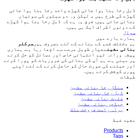
ڈبل رخا بنا ہوا جاتی کپڑے واحد رخا بنا ہوا جاتی
کپڑے کی طرح ہیں ، لیکن وہ دو سیٹوں کی سوئیاں
بنائی جاتی ہیں. فرق یہ ہے کہ ڈبل رخا بنا ہوا کپڑے
کے دونوں اطراف ایک ہی ہیں.
سوال
ہمارے بارے میں
ہم مختلف قسم کے بنانے کے لئے مصروف ہیں
سرکلر
بنائی مشین
معیار طویل عرصے سے اچھا رہا ہے. ہماری
پیشہ ورانہ ٹیم انتہائی خاص اور مسائل کو حل کرنے
پر مبنی ہے. ہم آپ کی بنائی کی ضروریات کو پورا کرنے
اور جیتنے کی صورت حال کو حاصل کرنے کے لئے اپنی
پوری کوشش کرتے ہیں.
طبقات
سنگل رخا بنائی مشین
ڈبل رخا بنائی مشین
فلیٹ بنائی مشین
جیکچر بنائی مشین
براہ راست فروخت ملک
مفید ضبط
Products
Tags