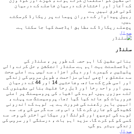
اس مشین کو استعمال کرتے ہوئے ، کپڑے اور کوڈ وزن
کے آغاز اور اختتام کے درمیان فاصلے کے درمیان
کوئی فرق نہیں ہے.
رییل پیداوار کے دوران پیمانے پر ریکارڈ کرسکتے
ہیں.
پچھلے ریکارڈ کے مطابق ایڈجسٹ کیا جا سکتا ہے.
سوال
سلنڈر
بنائی مشین کا اہم حصہ کے طور پر ، سلنڈر کی
ایڈجسٹمنٹ بہت اہم ہے. سلنڈر انجکشن ، حل کرنے والی
پلیٹیں ، کیمرے اور دیگر اجزاء سے لیس ہے. اعلی صحت
سے متعلق ، اچھی لباس مزاحمت ، طویل سروس کی زندگی
اور اسی طرح کے ساتھ. وضاحتیں 14 اور 44 کے درمیان
ہیں اور واحد رخا اور ڈبل رخا فلیٹ بنائی مشینوں کے
لئے موزوں ہیں. لوہے کی اشیاء کی پروسیسنگ پر اعلی
ضروریات کو عائد کیا گیا تھا. پروسیسنگ سے پہلے ،
انہیں باہر رکھنے کی ضرورت ہے. یہ لوہے کے اندرونی
کشیدگی کو جاری کرے گا ، اس وجہ سے گرمی کی وجہ سے
لوہے کی توسیع اور کولنگ اور میکانی اختر کی وجہ سے
کمی کو کم کرے گا. مزید اہم بات ، درستگی اور سروس کی
زندگی بہتر ہو گی.
سوال