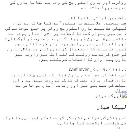
رولرس اور یارن اسٹوریج کی وجہ سے بقایا یارن کی
جمع سے بچا جاتا ہے.
بلٹ میں اینٹی بقایا آلہ
جب پیچیدہ فلامینٹ پر عملدرآمد کیا جاتا ہے تو ،
کیپلی فلامینٹ یارن اسٹوریج رولر پر جمع ہوجائے گی
، جس میں ہموار کھانا کھلانے پر اثر انداز ہوتا ہے.
مختصر ریشہ یارن کو بونے کے بعد ، صارف کو ایک فلیٹ
اور آلو زاویہ میں یارن پیداوار کر سکتا ہے. جب
کثیر فلامینٹ کا استعمال کرتے ہوئے ، وہ باقی یارن
کو جمع کرنے سے روکنے کے لئے ایک تیز زاویہ میں
یارن پیداوار کا انتخاب کرسکتے ہیں.
کھانا کھلانے کی cantilever
اس ساخت کی وجہ سے ، یارن فیڈر کے اوپری کنارے پر
یارن فیڈر بازو نصب کرنے کی ضرورت نہیں ہے ، اور
بیلٹ کی تبدیلی تیز اور زیادہ آسان ہو جاتی ہے.
سوال
لییکا فیڈر
اسپینڈیکس فیڈ کی کشیدگی کو مستحکم اور لییکا فیڈر
کی طرف سے ایڈجسٹ کیا جاتا ہے.
سوال