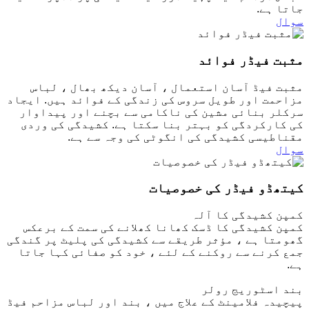
جاتا ہے.
سوال
مثبت فیڈر فوائد
مثبت فیڈ آسان استعمال ، آسان دیکھ بھال ، لباس
مزاحمت اور طویل سروس کی زندگی کے فوائد ہیں. ایجاد
سرکلر بنائی مشین کی ناکامی سے بچنے اور پیداوار
کی کارکردگی کو بہتر بنا سکتا ہے. کشیدگی کی وردی
مقناطیسی کشیدگی کی انگوٹی کی وجہ سے ہے.
سوال
کیتھڈو فیڈر کی خصوصیات
کمپن کشیدگی کا آلہ
کمپن کشیدگی کا ڈسک کھانا کھلانے کی سمت کے برعکس
گھومتا ہے ، مؤثر طریقے سے کشیدگی کی پلیٹ پر گندگی
جمع کرنے سے روکنے کے لئے ، خود کو صفائی کہا جاتا
ہے.
بند اسٹوریج رولر
پیچیدہ فلامینٹ کے علاج میں ، بند اور لباس مزاحم فیڈ