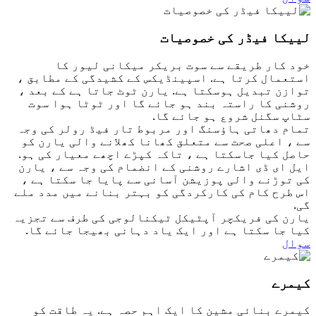
لییکا فیڈر کی خصوصیات
خود کار طریقے سے سوت بریکر میکانی لیور کا
استعمال کرتا ہے. اسپینڈیکس کے کشیدگی کے مطابق ،
توازن تبدیل ہوسکتا ہے. یارن ٹوٹ جاتا ہے کے بعد ،
روشنی کا راستہ بند ہو جائے گا اور ٹوٹا ہوا سوت
سٹاپ سگنل شروع ہو جائے گا.
تمام دھاتی ہاؤسنگ اور مربوط تار فیڈ رولر کی وجہ
سے ، اعلی صحت سے متعلق کھانا کھلانے والی یارن کو
حاصل کیا جاسکتا ہے ، تاکہ کپڑے اچھے معیار کی ہو.
ایل ای ڈی اشارے روشنی کے انضمام کی وجہ سے ، یارن
کی توڑنے والی پوزیشن آسانی سے پایا جا سکتا ہے ،
اس طرح کام کی کارکردگی کو بہتر بنانے میں مدد ملے
گی.
یارن کی فریکچر آپٹیکل ٹیکنالوجی کی طرف سے تجزیہ
کیا جا سکتا ہے اور ایک یاد دہانی بھیجا جائے گا.
سوال
کیمرے
کیمرے بنائی مشین کا ایک اہم حصہ ہے. یہ طاقت کو