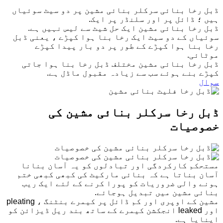
ڈبل رخا بنائی سرکلر بنائی مشین پر دو سیٹ سوئیاں
ہیں ؛ ڈائل پر اور سلنڈر پر ایک.
ڈبل رخا بنائی مشین ایک حل شیٹ سے لیس نہیں ہے.
سوئیاں کے دو سیٹ ایک رخا بنا ہوا کپڑے ، یعنی ڈبل
رخا بنا ہوا کپڑے کے طور پر دو بار پیدا کپڑے
موٹائی.
ڈبل رخا بنائی مشین مختلف ڈبل رخا بنا ہوا جاتی
کپڑے بنے ہوئے سب سے زیادہ مقبول ماڈل ہے.
سوال
ڈبل رخا سرکلر بنائی مشین کی
خصوصیات
مستحکم کارکردگی اور تبادلوں کو یہ آسان بنانا
آسان بناتا ہے کہ بنائی مارکیٹ کی کبھی کبھی ختم
ہونے والی ضروریات کو پورا کرنے کے لئے ایک ریب
بنائی مشین میں تبدیل ہوجائے.
مشین کے اوپری اور کم ڈائل پر کیمرے بنٹنگ ، pleating
اور leaked انجکشن کیمرے کے ساتھ بند ریل ڈیزائن کو
اپنایا ہے.