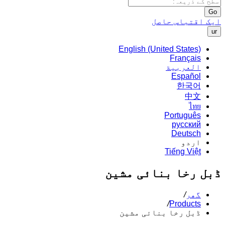
Go
ایک اقتباس حاصل
ur
English (United States)
Français
العربية
Español
한국어
中文
ไทย
Português
русский
Deutsch
اردو
Tiếng Việt
ڈبل رخا بنائی مشین
گھر
/
/
Products
ڈبل رخا بنائی مشین