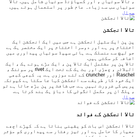
، تالا سوئیاں ، اور کمپاؤنڈ سوئیاں شامل ہیں. تالا
سوئیاں سب سے زیادہ عام طور پر استعمال ہوتے ہیں.
سوال
تالا انجکشن
پن پن ایک سٹیل انجکشن ہے جس میں ایک انجکشن ایک
اختتام پر ہے اور دوسرا اختتام پر ایک مختصر ہک ہے
جو لیچ سے منسلک ہے. ہائی سپیڈ سوئیاں پیداوری میں
اضافہ کر سکتی ہیں.
تالا پن پر مشتمل ایک تالا پن ، ایک مڑے ہوئے ہک ، ایک
البلاٹر ، چھڑی اور بٹ ہک کے تحت ایک rivet پر سوئنگ ،
Raschel اور cruncher کے لئے موزوں ہے. یہ کبھی کبھی
ایک خود کار طریقے سے انجکشن کہا جا سکتا ہے کیونکہ
پریس کی ضرورت نہیں ہے. جب شافٹ پر پن بڑھ جاتا ہے تو
، پلگ ان پر مکمل انگوٹی کا دباؤ ہک بند کرتا ہے.
سوال
تالا انجکشن کے فوائد
تالا انجکشن اس بات کو یقینی بناتا ہے کہ کپڑے اچھے
معیار کا حامل ہے اور تیز رفتار سے پیداوری کو مؤثر
طریقے سے بڑھا سکتا ہے.