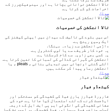
تالا انجکشن توانائی بچاتا ہے اور مینوفیکچررز کے
اخراجات کو کم کرتا ہے.
سوال
تالا انجکشن کی خصوصیات
اس میں بٹوے کی تالیف کے میدان میں ایپلی کیشنز کی
ایک وسیع رینج ہے.
داڑھی انجکشن سے زیادہ مہنگا.
یہ خود کار طریقے سے یا لوپ کنٹرول ہے.
یہ کسی بھی زاویہ سے کام کرسکتا ہے.
انجکشن کی گہرائی کنڈلی کی لمبائی کا تعین کرتا ہے.
الٹی گنتی اونچائی میں تبدیلی بنائی ، pleats ، یا
انجکشن رساو پیدا کر سکتے ہیں.
سوال
کیتھڈو فیڈر
فارورڈ فیڈرز یارن فیڈ کی کشیدگی کو مستحکم اور
ایڈجسٹ کرنے کے لئے استعمال کیا جاتا ہے. خود کی
صفائی کشیدگی کی انگوٹی ایم پی ایف ایل کے ذریعہ
لباس مزاحم فیڈ پہیا اور فیڈ کشیدگی پر امپرنٹ کیا