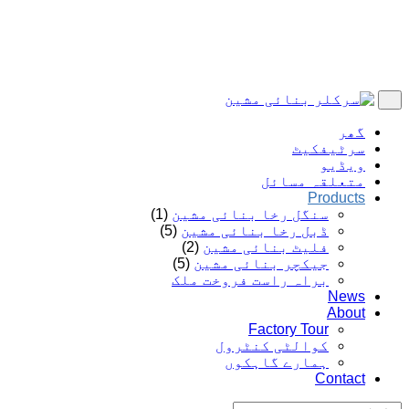
گھر
سرٹیفکیٹ
ویڈیو
متعلقہ مسائل
Products
سنگل رخا بنائی مشین
(1)
ڈبل رخا بنائی مشین
(5)
فلیٹ بنائی مشین
(2)
جیکچر بنائی مشین
(5)
براہ راست فروخت ملک
News
About
Factory Tour
کوالٹی کنٹرول
ہمارے گاہکوں
Contact