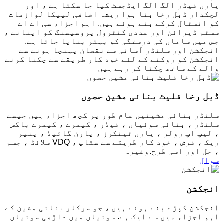
یارن فیڈر الگ الگ ایڈجسٹ کیا جا سکتا ہے ، اور
لچکدار ڈبل رخا بنا ہوا ریشہ اضافی لییکا لوازمات
کو انسٹال کرکے بنے ہوئے ہیں. اہم اجزاء سی اے اے
سسٹم ڈیزائن اور عددی کنٹرول پروسیسنگ کو اپنانے ،
جس میں سامان کی درستگی کو بہتر بنایا جاتا ہے.
انجکشن اور سلنڈر آسانی سے نقصان پہنچا ہونے سے
انجکشن کو روکنے کے لئے خود کار طریقے سے چکنا کرنے
والے کے ساتھ چکنا کر رہے ہیں
ڈبل رخا فلیٹ بنائی مشین حصوں
سلنڈر بنائی مشینیں عام طور پر کچھ اجزاء ہیں جیسے
سلنڈر ، بنائی سوئیاں ، فیڈر ، کیمرے ، کیمرے باکس
، لیپ اپ رولر ، یارن ٹینکرز ، یارن گائیڈ ، پنیر
ریک ، فرش ، خود کار طریقے سے سٹاپ ، VDQ سلائڈ ، جسم
، حل اور اسی طرح.وغیرہ
سوال
انجکشن
انجکشن کپڑے بنے ہوئے ہیں ، جو سرکلر بنائی مشین کے
اہم اجزاء میں سے ایک ہے. سوئیاں میں داڑھی سوئیاں