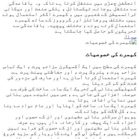
انجکشن چھڑی میں منتقل کرتا ہے تاکہ وہ باقاعدگی
سے منتقل ہوجائے. ٹیکسٹائل ، ہلکی صنعت اور میکانی
ٹرانسمیشن کے شعبوں میں ، کیمرے اکثر استعمال ہوتے
ہیں. مختلف پروفائلز اور گروووز کے ساتھ کیمرے
استعمال کرتے ہوئے ، مختلف پیچیدہ باقاعدگی سے
تحریکوں کو حاصل کیا جاسکتا ہے.
سوال
کیمرے کی خصوصیات
کیمرے کی سطح میں ایک آکسیکرن مزاحم پرت ، ایک لباس
مزاحم پرت ، پنروک پرت ، اور حفاظتی پینٹ پرت ہے.
کیمرے استعمال کرنا آسان ہے اور صارف کی مزدور کی
شدت کو کم کر دیتا ہے.
کمپلیکس بنائی کی تحریک ایک سادہ ساخت کی طرف سے
حوصلہ افزائی کی جاتی ہے ، جس میں نتیجے میں بنائی
میں نمایاں اضافہ ہوتا ہے.
کیمرے ایک سادہ ساخت کو اپنایا اور عام مواد سے بنا
ہے ، کل لاگت کو بچانے کے.
یوہوان سرکلر بنائی مشینوں اور ان کے حصوں اور
اجزاء کے ایک پیشہ ور کارخانہ دار ہیں. ہم صرف
سرکلر بنائی مشینیں اور ان کے حصوں کو فراہم نہیں
کرسکتے ہیں ، لیکن آپ کو اپنے کاروبار کو مزید فروغ
دینے میں مدد کرنے کے لئے بھی اپنی مرضی کے مطابق