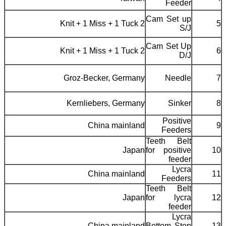
Feeder
Cam Set up
2 Knit + 1 Miss + 1 Tuck
5
S/J
Cam Set Up
2 Knit + 1 Miss + 1 Tuck
6
D/J
Groz-Becker, Germany
Needle
7
Kernliebers, Germany
Sinker
8
Positive
China mainland
9
Feeders
Teeth Belt
Japan
for positive
10
feeder
Lycra
China mainland
11
Feeders
Teeth Belt
Japan
for lycra
12
feeder
Lycra
China mainland
Bottom Stop
13