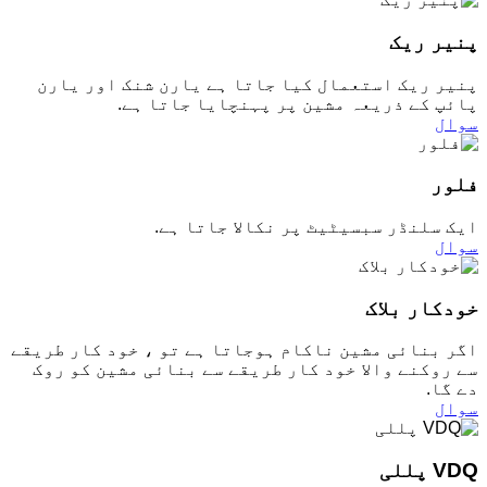
پنیر ریک
پنیر ریک استعمال کیا جاتا ہے یارن شنک اور یارن
پائپ کے ذریعہ مشین پر پہنچایا جاتا ہے.
سوال
فلور
ایک سلنڈر سبسیٹیٹ پر نکالا جاتا ہے.
سوال
خودکار بلاک
اگر بنائی مشین ناکام ہوجاتا ہے تو ، خود کار طریقے
سے روکنے والا خود کار طریقے سے بنائی مشین کو روک
دے گا.
سوال
VDQ پللی