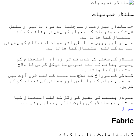
سلنڈر خصوصیات
جب سلنڈر تیز رفتار سے چلتا ہے تو ، تائیوان سٹیل
شیٹ کو مصنوعات کے معیار کو یقینی بنانے کے لئے
استعمال کیا جاتا ہے.
جاپان اور یورپ سے اعلی اثر مواد استحکام کو یقینی
بنانے کے لئے استعمال کیا جاتا ہے.
سلنڈر کی سختی کی شدت کے توازن اور استحکام کو
یقینی بنانے کے لئے خصوصی سائیکل گرمی کا علاج
استعمال کیا جاتا ہے.
گندگی کے سوراخ کے علاج سے ملنے کے لئے ٹرن آؤٹ میں
اضافہ ، کپاس کے بادلوں اور صفائی کی تعداد کو کم
کریں.
عمودی پیسنے کی مشین کو رگڑ کے لئے استعمال کیا
جاتا ہے ، سلنڈر کی پلیٹ نالی ہموار ہوتی ہے.
سوال
Fabric
ڈبل رخا فلیٹ بنا ہوا کپڑے