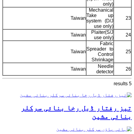
only)
Mechanical
Take up
Taiwan
23
system (D/J
use only)
Plaiter(S/J
Taiwan
24
use only)
Fabric
Spreader to
Taiwan
25
Control
Shrinkage
Needle
Taiwan
26
detector
5 results
تیز رفتار ڈبل رخا بنائی سرکلر
بنائی مشین