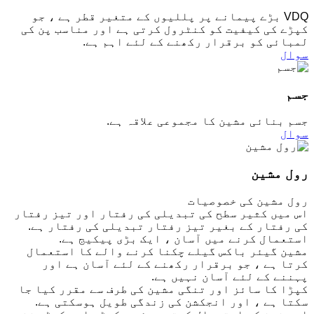
VDQ بڑے پیمانے پر پللیوں کے متغیر قطر ہے ، جو
کپڑے کی کیفیت کو کنٹرول کرتی ہے اور مناسب پن کی
لمبائی کو برقرار رکھنے کے لئے اہم ہے.
سوال
جسم
جسم بنائی مشین کا مجموعی علاقہ ہے.
سوال
رول مشین
رول مشین کی خصوصیات
اس میں کثیر سطح کی تبدیلی کی رفتار اور تیز رفتار
کی رفتار کے بغیر تیز رفتار تبدیلی کی رفتار ہے.
استعمال کرنے میں آسان ، ایک بڑی پیکیج ہے.
مشین گیئر باکس گیلے چکنا کرنے والے کا استعمال
کرتا ہے ، جو برقرار رکھنے کے لئے آسان ہے اور
پہننے کے لئے آسان نہیں ہے.
کپڑا کا سائز اور تنگی مشین کی طرف سے مقرر کیا جا
سکتا ہے ، اور انجکشن کی زندگی طویل ہوسکتی ہے.