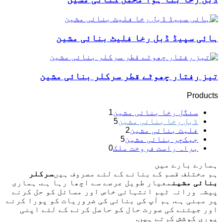
ہائی سپیڈ ڈبل رخا فلیٹ بنائی مشین
تیز رفتار چھوٹے قطر سرکلر بنائی مشین
Products
سنگل رخا بنائی مشین
1
ڈبل رخا بنائی مشین
5
فلیٹ بنائی مشین
2
جیکچر بنائی مشین
5
براہ راست فروخت ملک
0
ہمارے بارے میں
ہم مختلف قسم کے بنانے کے لئے مصروف ہیں
سرکلر
بنائی مشین
معیار طویل عرصے سے اچھا رہا ہے. ہماری
پیشہ ورانہ ٹیم انتہائی خاص اور مسائل کو حل کرنے
پر مبنی ہے. ہم آپ کی بنائی کی ضروریات کو پورا کرنے
اور جیتنے کی صورت حال کو حاصل کرنے کے لئے اپنی
پوری کوشش کرتے ہیں.