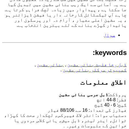
ہے. یہ آسانی سے ایک ریب بنائی مشین میں تبدیل کیا
جا سکتا ہے ، پیداوار میں زیادہ لچک فراہم کرتا ہے.
چاہے آپ ٹیکسٹائل کارخانہ دار یا فیشن ڈیزائنر ہو
، یہ مشین اعلی معیار ، آرام دہ اور پرسکون اور
پائیدار کپڑے بنانے کے لئے بہترین انتخاب ہے.
سوال
keywords:
ڈبل رخا فلیٹ بنائی مشین
,
بنائی مشین
,
کمپیوٹر سرکلر بنائی مشین
.
اطلاق معلومات
پروڈکٹ:
ڈبل جرسی بنائی مشین
قطر: 8-44 انچ
گیج: 6 - 40 گیج
فیڈرز کی تعداد: 16 سے 88/106 فیڈر
دستیاب مواد: انٹر لاک فیبرکس، لچکدار صحت کا کپڑا،
ٹوائل، ایئر لیئر، ڈبل میش، ہائی کلاس مردوں یا
خواتین کے ملبوسات وغیرہ۔