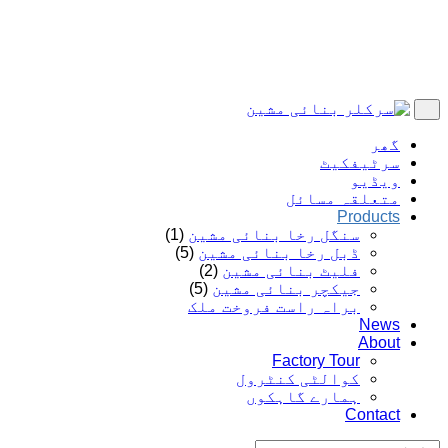
گھر
سرٹیفکیٹ
ویڈیو
متعلقہ مسائل
Products
سنگل رخا بنائی مشین
(1)
ڈبل رخا بنائی مشین
(5)
فلیٹ بنائی مشین
(2)
جیکچر بنائی مشین
(5)
براہ راست فروخت ملک
News
About
Factory Tour
کوالٹی کنٹرول
ہمارے گاہکوں
Contact