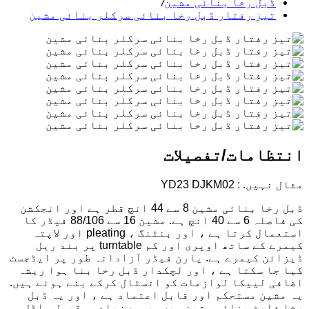
ڈبل رخا بنائی مشین
/
تیز رفتار ڈبل رخا بنائی سرکلر بنائی مشین
انتظامات/تفصیلات
مثال نہیں. : YD23 DJKM02
ڈبل رخا بنائی مشین 8 سے 44 انچ قطر ہے اور انجکشن
کی فاصلہ 6 سے 40 انچ ہے. مشین 16 سے 88/106 فیڈر کا
استعمال کرتا ہے ، اور بنٹنگ ، pleating اور لاپتہ
کیمرے کے ساتھ اوپری اور کم turntable پر بند ریل
ڈیزائن کیمرے ہے. یارن فیڈر آزادانہ طور پر ایڈجسٹ
کیا جا سکتا ہے ، اور لچکدار ڈبل رخا بنا ہوا ریشہ
اضافی لییکا لوازمات کو انسٹال کرکے بنے ہوئے ہیں.
یہ مشین مستحکم اور قابل اعتماد ہے ، اور یہ ڈبل
رخا فلیٹ بنائی مشین میں سب سے زیادہ مقبول ماڈل