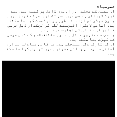
خصوصیات
اس مشین کے نچلے اور اوپری ڈائل پر کیمز میں بند
ٹریک ڈیزائن ہے جس میں نٹ، ٹک اور مس کے کیمز ہیں۔
یارن فیڈر کو آزادانہ طور پر ایڈجسٹ کیا جا سکتا
ہے، اضافی لائکرا اٹیچمنٹ لگا کر لچکدار ڈبل جرسی
فائبر کی بنائی کی اجازت دیتا ہے۔
یہ سب سے مشہور ماڈل ہے اور مختلف قسم کے ڈبل جرسی
کے کپڑے بنا سکتا ہے۔
اس کی کارکردگی مستحکم ہے۔ یہ قابل تبادلہ ہے اور
آسانی سے پسلی بنائی مشینوں میں تبدیل کیا جا سکتا
ہے۔