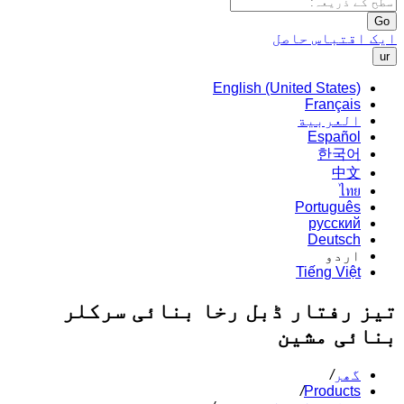
Go
ایک اقتباس حاصل
ur
English (United States)
Français
العربية
Español
한국어
中文
ไทย
Português
русский
Deutsch
اردو
Tiếng Việt
تیز رفتار ڈبل رخا بنائی سرکلر
بنائی مشین
گھر
/
/
Products