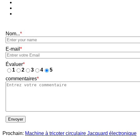
Nom...
*
E-mail
*
Évaluer
*
1
2
3
4
5
commentaires
*
Envoyer
Prochain:
Machine à tricoter circulaire Jacquard électronique