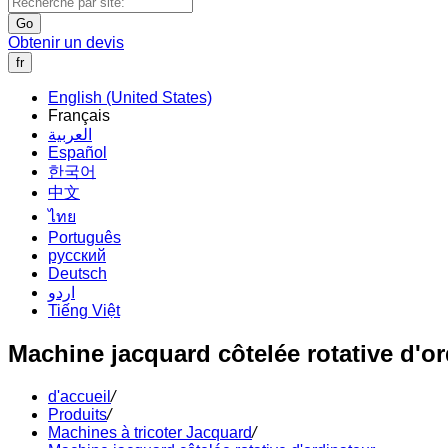
Go
Obtenir un devis
fr
English (United States)
Français
العربية
Español
한국어
中文
ไทย
Português
русский
Deutsch
اردو
Tiếng Việt
Machine jacquard côtelée rotative d'or
d'accueil
/
Produits
/
Machines à tricoter Jacquard
/