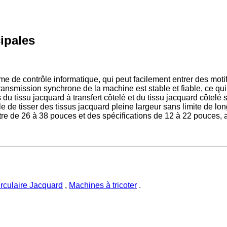
cipales
me de contrôle informatique, qui peut facilement entrer des moti
nsmission synchrone de la machine est stable et fiable, ce qui 
du tissu jacquard à transfert côtelé et du tissu jacquard côtelé s
le de tisser des tissus jacquard pleine largeur sans limite de lo
tre de 26 à 38 pouces et des spécifications de 12 à 22 pouces, 
irculaire Jacquard
,
Machines à tricoter
.