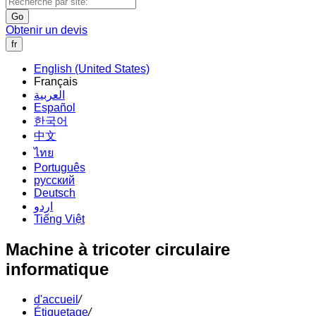
Go
Obtenir un devis
fr
English (United States)
Français
العربية
Español
한국어
中文
ไทย
Português
русский
Deutsch
اردو
Tiếng Việt
Machine à tricoter circulaire
informatique
d'accueil
/
Étiquetage
/