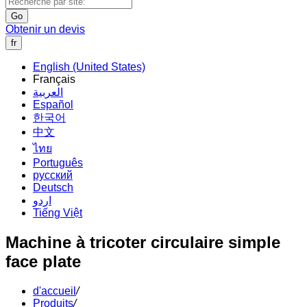
Go
Obtenir un devis
fr
English (United States)
Français
العربية
Español
한국어
中文
ไทย
Português
русский
Deutsch
اردو
Tiếng Việt
Machine à tricoter circulaire simple
face plate
d'accueil
/
Produits
/