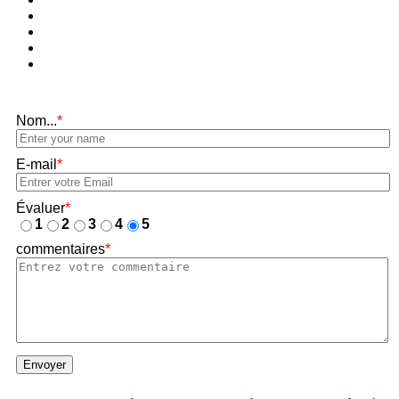
Nom...
*
E-mail
*
Évaluer
*
1
2
3
4
5
commentaires
*
Envoyer