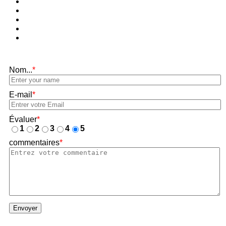
Nom...
*
E-mail
*
Évaluer
*
1
2
3
4
5
commentaires
*
Envoyer