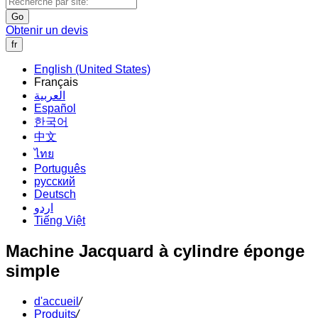
Go
Obtenir un devis
fr
English (United States)
Français
العربية
Español
한국어
中文
ไทย
Português
русский
Deutsch
اردو
Tiếng Việt
Machine Jacquard à cylindre éponge
simple
d'accueil
/
Produits
/