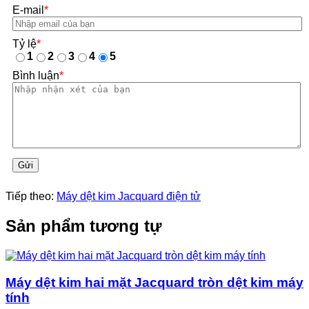
E-mail
*
Tỷ lệ
*
1
2
3
4
5
Bình luận
*
Gửi
Tiếp theo:
Máy dệt kim Jacquard điện tử
Sản phẩm tương tự
Máy dệt kim hai mặt Jacquard tròn dệt kim máy
tính