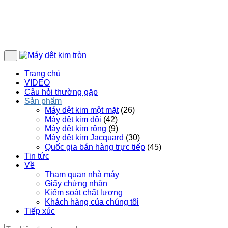
Trang chủ
VIDEO
Câu hỏi thường gặp
Sản phẩm
Máy dệt kim một mặt
(26)
Máy dệt kim đôi
(42)
Máy dệt kim rộng
(9)
Máy dệt kim Jacquard
(30)
Quốc gia bán hàng trực tiếp
(45)
Tin tức
Về
Tham quan nhà máy
Giấy chứng nhận
Kiểm soát chất lượng
Khách hàng của chúng tôi
Tiếp xúc