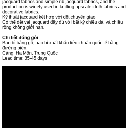
jacquard fabrics and simple rib jacquard fabrics, and the
production is widely used in knitting upscale cloth fabrics and
decorative fabrics.
Kỹ thuật jacquard kết hợp với dệt chuyển giao.
Có thể dệt vải jacquard đầy đủ với bất kỳ chiều dài và chiều
rộng không giới hạn.
Chi tiết đóng gói
Bao bì bằng gỗ, bao bì xuất khẩu tiêu chuẩn quốc tế bằng
đường biển.
Cảng: Hạ Môn, Trung Quốc
Lead time: 35-45 days