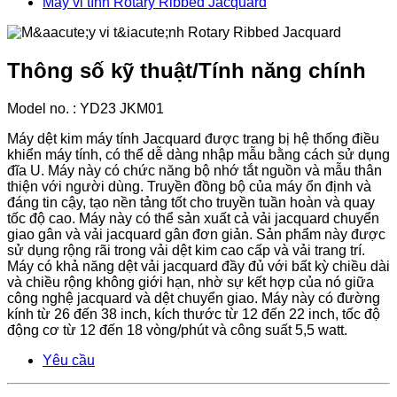
Máy vi tính Rotary Ribbed Jacquard
Thông số kỹ thuật/Tính năng chính
Model no. : YD23 JKM01
Máy dệt kim máy tính Jacquard được trang bị hệ thống điều
khiển máy tính, có thể dễ dàng nhập mẫu bằng cách sử dụng
đĩa U. Máy này có chức năng bộ nhớ tắt nguồn và mẫu thân
thiện với người dùng. Truyền đồng bộ của máy ổn định và
đáng tin cậy, tạo nền tảng tốt cho truyền tuần hoàn và quay
tốc độ cao. Máy này có thể sản xuất cả vải jacquard chuyển
giao gân và vải jacquard gân đơn giản. Sản phẩm này được
sử dụng rộng rãi trong vải dệt kim cao cấp và vải trang trí.
Máy có khả năng dệt vải jacquard đầy đủ với bất kỳ chiều dài
và chiều rộng không giới hạn, nhờ sự kết hợp của nó giữa
công nghệ jacquard và dệt chuyển giao. Máy này có đường
kính từ 26 đến 38 inch, kích thước từ 12 đến 22 inch, tốc độ
động cơ từ 12 đến 18 vòng/phút và công suất 5,5 watt.
Yêu cầu