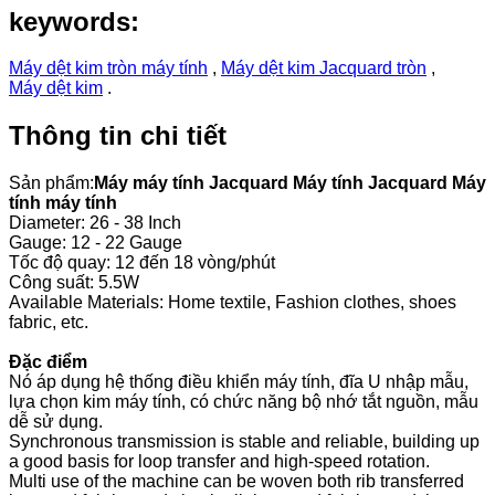
keywords:
Máy dệt kim tròn máy tính
,
Máy dệt kim Jacquard tròn
,
Máy dệt kim
.
Thông tin chi tiết
Sản phẩm:
Máy máy tính Jacquard Máy tính Jacquard Máy
tính máy tính
Diameter: 26 - 38 Inch
Gauge: 12 - 22 Gauge
Tốc độ quay: 12 đến 18 vòng/phút
Công suất: 5.5W
Available Materials: Home textile, Fashion clothes, shoes
fabric, etc.
Đặc điểm
Nó áp dụng hệ thống điều khiển máy tính, đĩa U nhập mẫu,
lựa chọn kim máy tính, có chức năng bộ nhớ tắt nguồn, mẫu
dễ sử dụng.
Synchronous transmission is stable and reliable, building up
a good basis for loop transfer and high-speed rotation.
Multi use of the machine can be woven both rib transferred