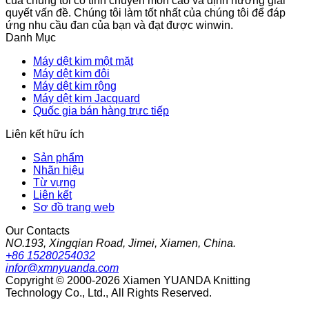
của chúng tôi có tính chuyên môn cao và định hướng giải
quyết vấn đề. Chúng tôi làm tốt nhất của chúng tôi để đáp
ứng nhu cầu đan của bạn và đạt được winwin.
Danh Mục
Máy dệt kim một mặt
Máy dệt kim đôi
Máy dệt kim rộng
Máy dệt kim Jacquard
Quốc gia bán hàng trực tiếp
Liên kết hữu ích
Sản phẩm
Nhãn hiệu
Từ vựng
Liên kết
Sơ đồ trang web
Our Contacts
NO.193, Xingqian Road, Jimei, Xiamen, China.
+86 15280254032
infor@xmnyuanda.com
Copyright © 2000-2026 Xiamen YUANDA Knitting
Technology Co., Ltd., All Rights Reserved.