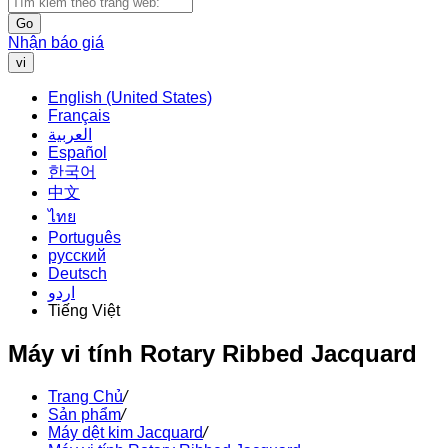
Go
Nhận báo giá
vi
English (United States)
Français
العربية
Español
한국어
中文
ไทย
Português
русский
Deutsch
اردو
Tiếng Việt
Máy vi tính Rotary Ribbed Jacquard
Trang Chủ
/
Sản phẩm
/
Máy dệt kim Jacquard
/