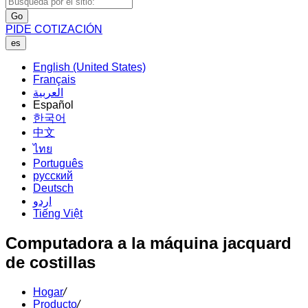
Go
PIDE COTIZACIÓN
es
English (United States)
Français
العربية
Español
한국어
中文
ไทย
Português
русский
Deutsch
اردو
Tiếng Việt
Computadora a la máquina jacquard
de costillas
Hogar
/
Producto
/