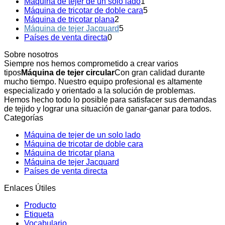
Máquina de tejer de un solo lado
1
Máquina de tricotar de doble cara
5
Máquina de tricotar plana
2
Máquina de tejer Jacquard
5
Países de venta directa
0
Sobre nosotros
Siempre nos hemos comprometido a crear varios
tipos
Máquina de tejer circular
Con gran calidad durante
mucho tiempo. Nuestro equipo profesional es altamente
especializado y orientado a la solución de problemas.
Hemos hecho todo lo posible para satisfacer sus demandas
de tejido y lograr una situación de ganar-ganar para todos.
Categorías
Máquina de tejer de un solo lado
Máquina de tricotar de doble cara
Máquina de tricotar plana
Máquina de tejer Jacquard
Países de venta directa
Enlaces Útiles
Producto
Etiqueta
Vocabulario