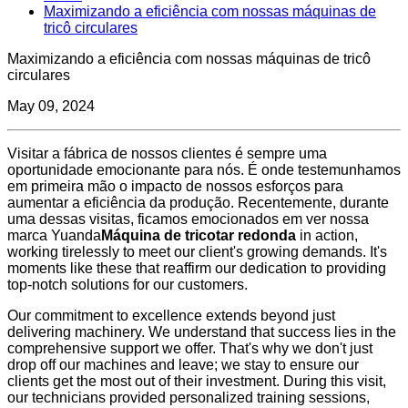
Maximizando a eficiência com nossas máquinas de
tricô circulares
Maximizando a eficiência com nossas máquinas de tricô
circulares
May 09, 2024
Visitar a fábrica de nossos clientes é sempre uma
oportunidade emocionante para nós. É onde testemunhamos
em primeira mão o impacto de nossos esforços para
aumentar a eficiência da produção. Recentemente, durante
uma dessas visitas, ficamos emocionados em ver nossa
marca Yuanda
Máquina de tricotar redonda
in action,
working tirelessly to meet our client's growing demands. It's
moments like these that reaffirm our dedication to providing
top-notch solutions for our customers.
Our commitment to excellence extends beyond just
delivering machinery. We understand that success lies in the
comprehensive support we offer. That's why we don't just
drop off our machines and leave; we stay to ensure our
clients get the most out of their investment. During this visit,
our technicians provided personalized training sessions,