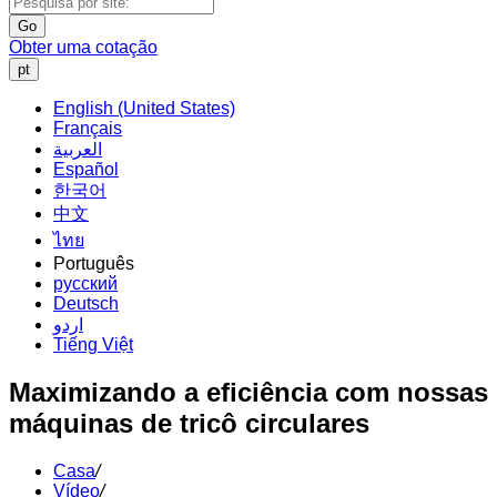
Go
Obter uma cotação
pt
English (United States)
Français
العربية
Español
한국어
中文
ไทย
Português
русский
Deutsch
اردو
Tiếng Việt
Maximizando a eficiência com nossas
máquinas de tricô circulares
Casa
/
Vídeo
/