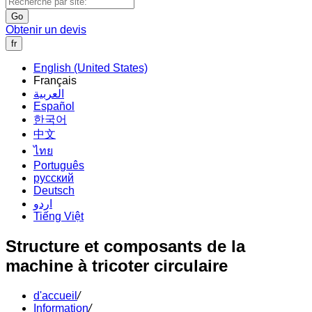
Go
Obtenir un devis
fr
English (United States)
Français
العربية
Español
한국어
中文
ไทย
Português
русский
Deutsch
اردو
Tiếng Việt
Structure et composants de la
machine à tricoter circulaire
d'accueil
/
Information
/