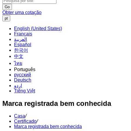
Go
Obter uma cotação
pt
English (United States)
Français
العربية
Español
한국어
中文
ไทย
Português
русский
Deutsch
اردو
Tiếng Việt
Marca registrada bem conhecida
Casa
/
Certificado
/
Marca registrada bem conhecida