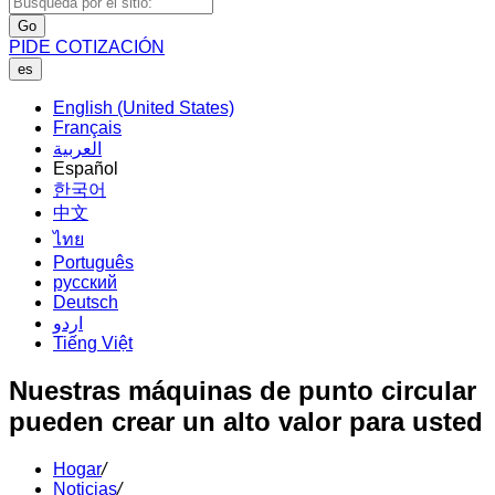
Go
PIDE COTIZACIÓN
es
English (United States)
Français
العربية
Español
한국어
中文
ไทย
Português
русский
Deutsch
اردو
Tiếng Việt
Nuestras máquinas de punto circular
pueden crear un alto valor para usted
Hogar
/
Noticias
/