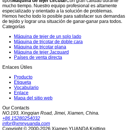
tipos
Máquina de tejer circular
Con gran calidad durante
mucho tiempo. Nuestro equipo profesional es altamente
especializado y orientado a la solución de problemas.
Hemos hecho todo lo posible para satisfacer sus demandas
de tejido y lograr una situación de ganar-ganar para todos.
Categorías
Máquina de tejer de un solo lado
Máquina de tricotar de doble cara
Máquina de tricotar plana
Máquina de tejer Jacquard
Países de venta directa
Enlaces Útiles
Producto
Etiqueta
Vocabulario
Enlace
Mapa del sitio web
Our Contacts
NO.193, Xingqian Road, Jimei, Xiamen, China.
+86 15280254032
infor@xmnyuanda.com
Copyright © 2000-2026 Xiamen YUANDA Knitting