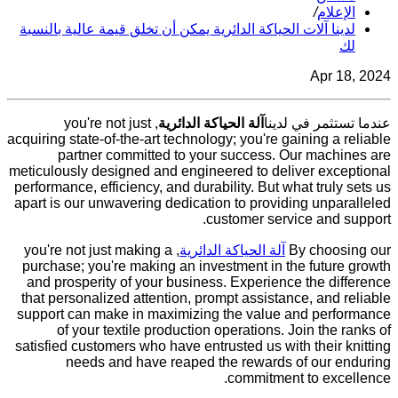
الإعلام
/
لدينا آلات الحياكة الدائرية يمكن أن تخلق قيمة عالية بالنسبة
لك
Apr 18, 2024
عندما تستثمر في لدينا
آلة الحياكة الدائرية
, you're not just
acquiring state-of-the-art technology; you're gaining a reliable
partner committed to your success. Our machines are
meticulously designed and engineered to deliver exceptional
performance, efficiency, and durability. But what truly sets us
apart is our unwavering dedication to providing unparalleled
customer service and support.
By choosing our
آلة الحياكة الدائرية
, you're not just making a
purchase; you're making an investment in the future growth
and prosperity of your business. Experience the difference
that personalized attention, prompt assistance, and reliable
support can make in maximizing the value and performance
of your textile production operations. Join the ranks of
satisfied customers who have entrusted us with their knitting
needs and have reaped the rewards of our enduring
commitment to excellence.