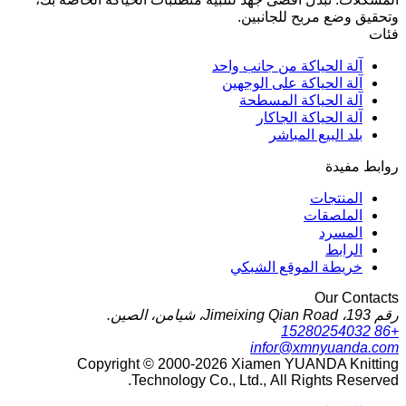
وتحقيق وضع مربح للجانبين.
فئات
آلة الحياكة من جانب واحد
آلة الحياكة على الوجهين
آلة الحياكة المسطحة
آلة الحياكة الجاكار
بلد البيع المباشر
روابط مفيدة
المنتجات
الملصقات
المسرد
الرابط
خريطة الموقع الشبكي
Our Contacts
رقم 193، Jimeixing Qian Road، شيامن، الصين.
+86 15280254032
infor@xmnyuanda.com
Copyright © 2000-2026 Xiamen YUANDA Knitting
Technology Co., Ltd., All Rights Reserved.