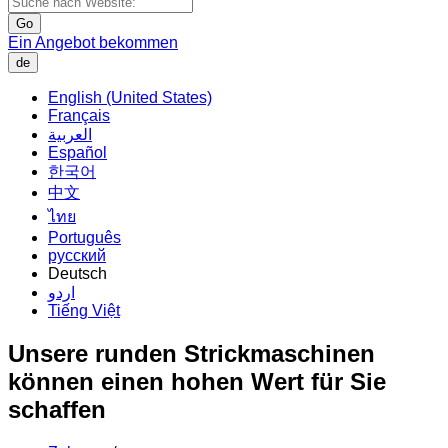
Go
Ein Angebot bekommen
de
English (United States)
Français
العربية
Español
한국어
中文
ไทย
Português
русский
Deutsch
اردو
Tiếng Việt
Unsere runden Strickmaschinen
können einen hohen Wert für Sie
schaffen