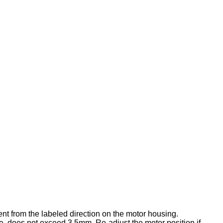
rent from the labeled direction on the motor housing.
ure, does not exceed 3.5mm. Re-adjust the motor position if