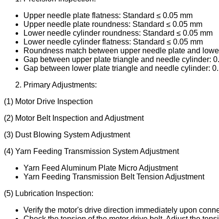
Upper needle plate flatness: Standard ≤ 0.05 mm
Upper needle plate roundness: Standard ≤ 0.05 mm
Lower needle cylinder roundness: Standard ≤ 0.05 mm
Lower needle cylinder flatness: Standard ≤ 0.05 mm
Roundness match between upper needle plate and lower
Gap between upper plate triangle and needle cylinder:
Gap between lower plate triangle and needle cylinder:
Primary Adjustments:
(1) Motor Drive Inspection
(2) Motor Belt Inspection and Adjustment
(3) Dust Blowing System Adjustment
(4) Yarn Feeding Transmission System Adjustment
Yarn Feed Aluminum Plate Micro Adjustment
Yarn Feeding Transmission Belt Tension Adjustment
(5) Lubrication Inspection:
Verify the motor's drive direction immediately upon connec
Check the tension of the motor drive belt. Adjust the tens