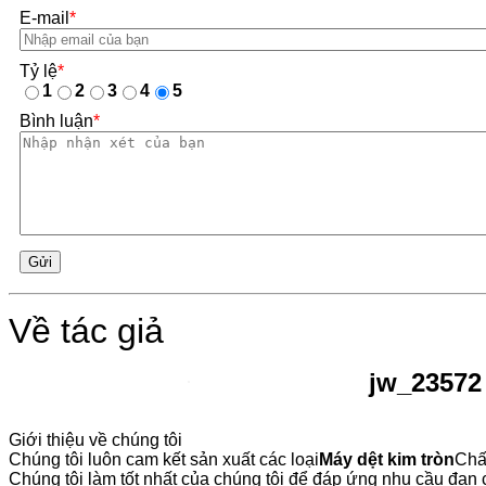
E-mail
*
Tỷ lệ
*
1
2
3
4
5
Bình luận
*
Gửi
Về tác giả
jw_23572
Giới thiệu về chúng tôi
Chúng tôi luôn cam kết sản xuất các loại
Máy dệt kim tròn
Chấ
Chúng tôi làm tốt nhất của chúng tôi để đáp ứng nhu cầu đan