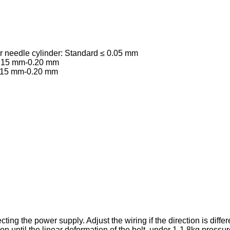
 needle cylinder: Standard ≤ 0.05 mm
 0.15 mm-0.20 mm
 0.15 mm-0.20 mm
ting the power supply. Adjust the wiring if the direction is diffe
ion until the linear deformation of the belt, under 1-1.8kg press