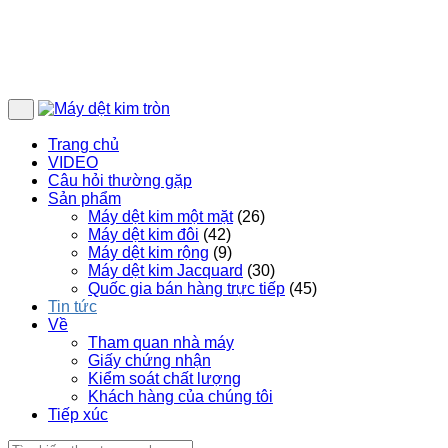
Trang chủ
VIDEO
Câu hỏi thường gặp
Sản phẩm
Máy dệt kim một mặt
(26)
Máy dệt kim đôi
(42)
Máy dệt kim rộng
(9)
Máy dệt kim Jacquard
(30)
Quốc gia bán hàng trực tiếp
(45)
Tin tức
Về
Tham quan nhà máy
Giấy chứng nhận
Kiểm soát chất lượng
Khách hàng của chúng tôi
Tiếp xúc