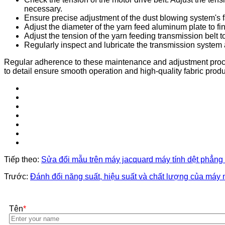
necessary.
Ensure precise adjustment of the dust blowing system's f
Adjust the diameter of the yarn feed aluminum plate to 
Adjust the tension of the yarn feeding transmission belt t
Regularly inspect and lubricate the transmission system a
Regular adherence to these maintenance and adjustment procedur
to detail ensure smooth operation and high-quality fabric produ
Tiếp theo:
Sửa đổi mẫu trên máy jacquard máy tính dệt phẳng 
Trước:
Đánh đổi năng suất, hiệu suất và chất lượng của máy 
Tên
*