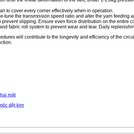
an to cover every corner effectively when in operation.
fine-tune the transmission speed ratio and alter the yarn feed
o prevent slipping. Ensure even force distribution on the entire 
nd fabric roll system to prevent wear and tear. Daily replenishm
es will contribute to the longevity and efficiency of the circu
ction.
hai mặt
móc dệt kim