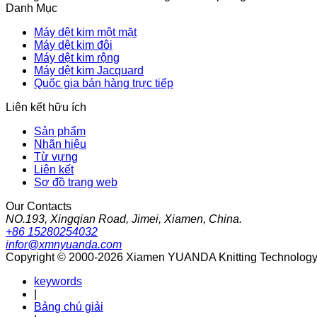
Danh Mục
Máy dệt kim một mặt
Máy dệt kim đôi
Máy dệt kim rộng
Máy dệt kim Jacquard
Quốc gia bán hàng trực tiếp
Liên kết hữu ích
Sản phẩm
Nhãn hiệu
Từ vựng
Liên kết
Sơ đồ trang web
Our Contacts
NO.193, Xingqian Road, Jimei, Xiamen, China.
+86 15280254032
infor@xmnyuanda.com
Copyright © 2000-2026 Xiamen YUANDA Knitting Technology Co
keywords
|
Bảng chú giải