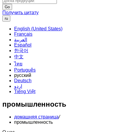
Go
Получить цитату
ru
English (United States)
Français
العربية
Español
한국어
中文
ไทย
Português
русский
Deutsch
اردو
Tiếng Việt
промышленность
домашняя страница
/
промышленность