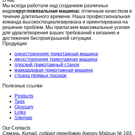
О нас
Мы всегда работали над созданием различных
видов
кругловязальная машина
с отличным качеством в
течение длительного времени. Наша профессиональная
команда высокоспециализирована и ориентирована на
решение проблем. Мы прилагаем максимальные усилия
для удовлетворения ваших требований к вязанию и
достижения беспроигрышной ситуации.
Продукция
односторонняя трикотажная машина
двухсторонняя трикотажная машина
плоский трикотажный станок
жаккардовая трикотажная машина
страна прямых продаж
Полезные ссылки
Products
Tags
Glossary
Links
Sitemap
Our Contacts
Сямэнь, Китай, собрал передовую дорогу Мэйсин № 193.